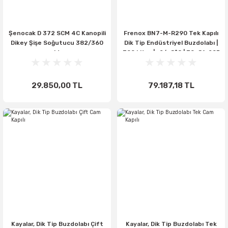
Şenocak D 372 SCM 4C Kanopili
Frenox BN7-M-R290 Tek Kapılı
Dikey Şişe Soğutucu 382/360
Dik Tip Endüstriyel Buzdolabı |
Lt
700 Litre | -2/+8°C | 70x81x205
cm
29.850,00 TL
79.187,18 TL
Kayalar, Dik Tip Buzdolabı Çift
Kayalar, Dik Tip Buzdolabı Tek