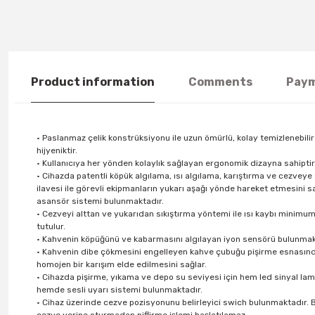
Product information
Comments
Paym
• Paslanmaz çelik konstrüksiyonu ile uzun ömürlü, kolay temizlenebilir
hijyeniktir.
• Kullanıcıya her yönden kolaylık sağlayan ergonomik dizayna sahiptir
• Cihazda patentli köpük algılama, ısı algılama, karıştırma ve cezveye
ilavesi ile görevli ekipmanların yukarı aşağı yönde hareket etmesini 
asansör sistemi bulunmaktadır.
• Cezveyi alttan ve yukarıdan sıkıştırma yöntemi ile ısı kaybı minimu
tutulur.
• Kahvenin köpüğünü ve kabarmasını algılayan iyon sensörü bulunmak
• Kahvenin dibe çökmesini engelleyen kahve çubuğu pişirme esnasın
homojen bir karışım elde edilmesini sağlar.
• Cihazda pişirme, yıkama ve depo su seviyesi için hem led sinyal lam
hemde sesli uyarı sistemi bulunmaktadır.
• Cihaz üzerinde cezve pozisyonunu belirleyici swich bulunmaktadır. 