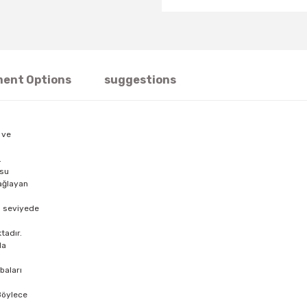
ent Options
suggestions
 ve
.
 su
sağlayan
m seviyede
tadır.
da
baları
Böylece