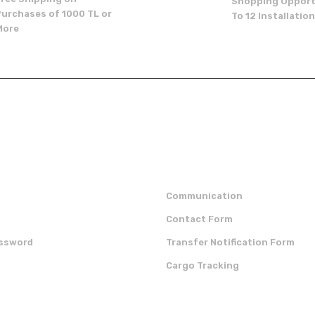
Shopping Opport
Purchases of 1000 TL or
To 12 Installatio
More
Send
p
institutional
Communication
Contact Form
assword
Transfer Notification Form
Cargo Tracking
OUR APP
CERTIFICATES