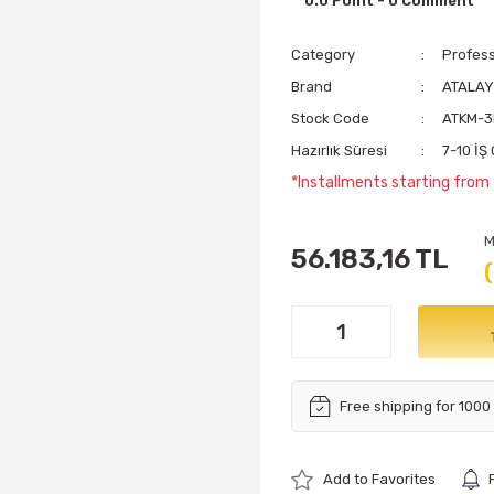
0.0 Point - 0 Comment
Category
Profess
Brand
ATALA
Stock Code
ATKM-
Hazırlık Süresi
7-10 İ
*Installments starting from
M
56.183,16 TL
Free shipping for 1000