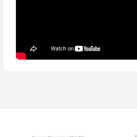
You can use the suggestion form to submit feedback on the produc
Thank you for your feedback and suggestions.
Product image is poor quality, corrupted, or not viewable.
Missing information in the product description.
Errors in product information.
Product is more expensive than on other sites.