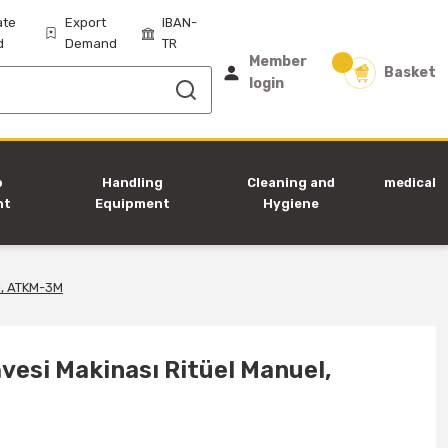
ate
Export
IBAN-
d
Demand
TR
Member
Basket
login
p
Handling
Cleaning and
medical
nt
Equipment
Hygiene
Equipment
l, ATKM-3M
vesi Makinası Ritüel Manuel,