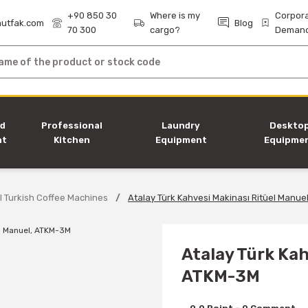
+90 850 30
Where is my
Corpor
utfak.com
Blog
70 300
cargo?
Deman
nd
Professional
Laundry
Deskto
nt
Kitchen
Equipment
Equipme
Equipment
l Turkish Coffee Machines
Atalay Türk Kahvesi Makinası Ritüel Manue
Atalay Türk Kah
ATKM-3M