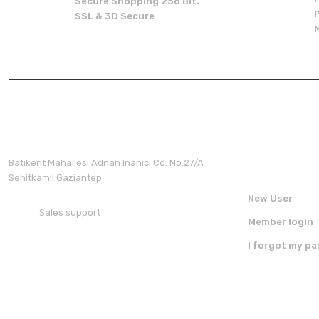
Secure Shopping 256 Bit.
There should be other alternatives to this product.
SSL & 3D Secure
Membershi
Batikent Mahallesi Adnan Inanici Cd. No:27/A
Sehitkamil Gaziantep
New User
Sales support
Member login
+90 850 30 70 300
I forgot my p
FOLLOW US ON SOCIAL MEDIA
DOWNLOAD 