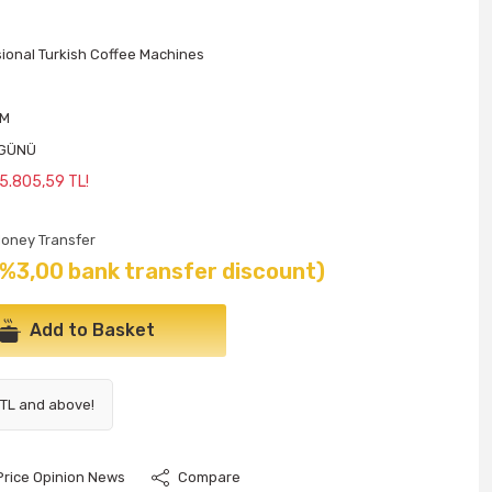
ional Turkish Coffee Machines
Y
3M
Ş GÜNÜ
 5.805,59 TL!
oney Transfer
(%3,00 bank transfer discount)
Add to Basket
 TL and above!
Price Opinion News
Compare