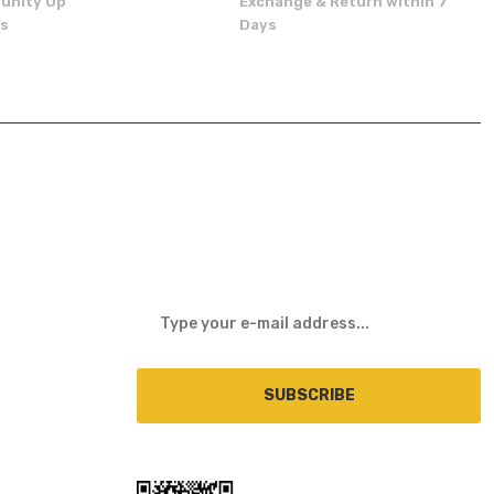
unity Up
Exchange & Return within 7
ns
Days
E-NEWSLETTER
SUBSCRIBE