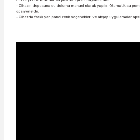
cezve yerine oturmadan piflirme işlemi başlatılamaz.
• Cihazın deposuna su dolumu manuel olarak yapılır. Otomatik su pom
opsiyoneldir.
• Cihazda farklı yan panel renk seçenekleri ve ahşap uygulamalar opsi