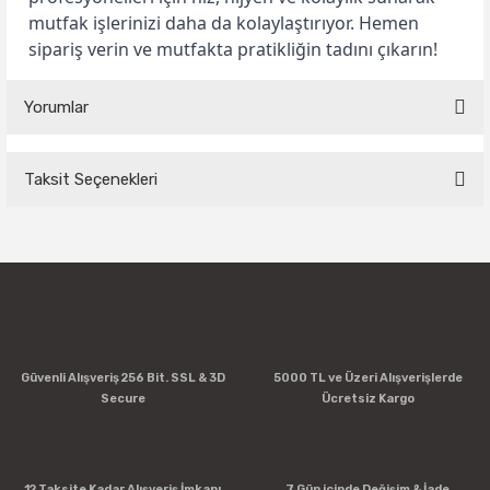
mutfak işlerinizi daha da kolaylaştırıyor. Hemen
sipariş verin ve mutfakta pratikliğin tadını çıkarın!
Yorumlar
Taksit Seçenekleri
Bu ürüne ilk yorumu siz yapın!
Yorum Yaz
Güvenli Alışveriş 256 Bit. SSL & 3D
5000 TL ve Üzeri Alışverişlerde
Secure
Ücretsiz Kargo
12 Taksite Kadar Alışveriş İmkanı
7 Gün içinde Değişim & İade