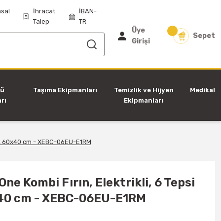
sal
İhracat
İBAN-
Talep
TR
Üye
Sepet
Girişi
tü
Taşıma Ekipmanları
Temizlik ve Hijyen
Medikal
rı
Ekipmanları
eli, 60x40 cm - XEBC-06EU-E1RM
ne Kombi Fırın, Elektrikli, 6 Tepsi
x40 cm - XEBC-06EU-E1RM