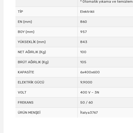
* Otomatik yıkama ve temizleme
TİP
Elektrikli
EN (mm)
860
BOY (mm)
957
YÜKSEKLİK (mm)
843
NET AĞIRLIK (Kg)
100
BRÜT AĞIRLIK (Kg)
105
KAPASİTE
6x400x600
ELEKTRİK GÜCÜ
9,9000
VOLT
400 V ~ 3N
FREKANS
50 / 60
ÜRÜN MENŞEİ
İtalya3767