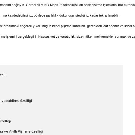
anmasını sağlayın.
Görsel dil
MIND.Maps ™
teknolojisi, en basit pişirme işlemlerini bile ekrand
ına kaydedebilirsiniz, böylece parlaklık dokunuşu istediğiniz kadar tekrarlanabilir.
emek arasındaki engelleri yıkar. Bugün kendi pişirme sürecinizi gerçekten icat edebilir ve ikinci s
şirme işlemini gerçekleştirir. Hassasiyet ve yaratıcılık, size mükemmel yemekler sunmak ve zama
teli
ı
 yapabilme özelliği
m
zelliği
 ve Akıllı Pişirme özelliği