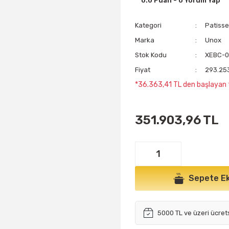
0.0 Puan - 0 Yorum Yap
Kategori
Patisser
Marka
Unox
Stok Kodu
XEBC-
Fiyat
293.25
*36.363,41 TL den başlayan t
351.903,96 TL
Sepete Ek
5000 TL ve üzeri ücret