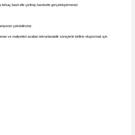
a birkaç basit elle çizilmiş hareketle gerçekleştirmenizi
aniyenizi çekebilirsiniz.
n ve maliyetleri azaltan tekrarlanabilir süreçlerle birlikte oluşturmak için