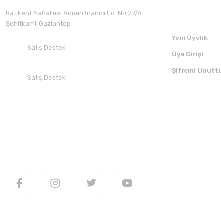
Üyelik
Batıkent Mahallesi Adnan İnanıcı Cd. No:27/A
Şehitkamil Gaziantep
Yeni Üyelik
Satış Destek
Üye Girişi
+90 532 412 94 51
Şifremi Unutt
Satış Destek
+90 850 30 70 300
SOSYAL MEDYADA BİZİ TAKİP EDİN
UYGULAMAMI