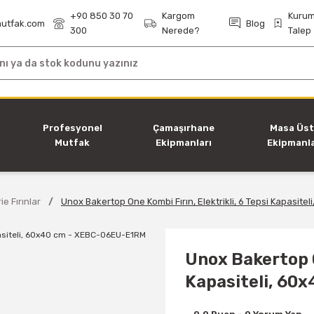
+90 850 30 70
Kargom
Kurum
utfak.com
Blog
300
Nerede?
Talep
i
Profesyonel
Çamaşırhane
Masa Üs
Mutfak
Ekipmanları
Ekipmanla
Ekipmanları
ie Fırınlar
Unox Bakertop One Kombi Fırın, Elektrikli, 6 Tepsi Kapasit
Unox Bakertop O
Kapasiteli, 60