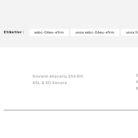
Etiketler :
xebc-06eu-e1rm
unox xebc-06eu-e1rm
unox fı
Güvenli Alışveriş 256 Bit.
A
SSL & 3D Secure