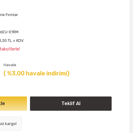
ie Fırınlar
06EU-E1RM
3,30 TL + KDV
aksitlerle!
Havale
( %3,00 havale indirimi)
le
Teklif Al
siz kargo!