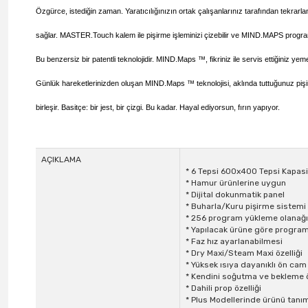
Özgürce, istediğin zaman.
Yaratıcılığınızın ortak çalışanlarınız tarafından tekrarl
sağlar.
MASTER.Touch
kalem ile pişirme işleminizi çizebilir ve
MIND.MAPS
program
Bu benzersiz bir patentli teknolojidir.
MIND.Maps ™
, fikriniz ile servis ettiğiniz y
Günlük hareketlerinizden oluşan
MIND.Maps ™
teknolojisi, aklında tuttuğunuz pi
birleşir. Basitçe: bir jest, bir çizgi. Bu kadar. Hayal ediyorsun, fırın yapıyor.
AÇIKLAMA
* 6 Tepsi 600x400 Tepsi Kapasi
* Hamur ürünlerine uygun
* Dijital dokunmatik panel
* Buharla/Kuru pişirme sistemi
* 256 program yükleme olanağ
* Yapılacak ürüne göre program
* Faz hız ayarlanabilmesi
* Dry Maxi/Steam Maxi özelliği
* Yüksek ısıya dayanıklı ön ca
* Kendini soğutma ve bekleme ö
* Dahili prop özelliği
* Plus Modellerinde ürünü tanıma