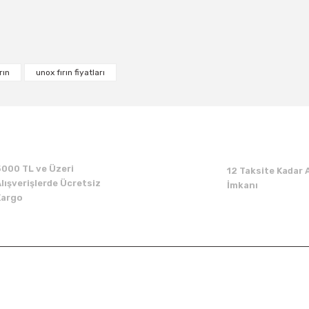
Bu ürüne ilk yorumu siz yapın!
rın
unox fırın fiyatları
Yorum Yaz
5000 TL ve Üzeri
12 Taksite Kadar A
lışverişlerde Ücretsiz
İmkanı
Kargo