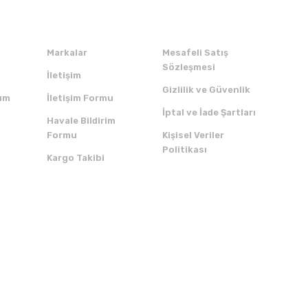
Kurumsal
Alışveriş
Markalar
Mesafeli Satış
Sözleşmesi
İletişim
Gizlilik ve Güvenlik
um
İletişim Formu
İptal ve İade Şartları
Havale Bildirim
Formu
Kişisel Veriler
Politikası
Kargo Takibi
ZI İNDİRİN
SERTİFİKALAR