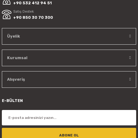
+90 532 412 94 51
Satış Destek
+90 850 30 70 300
Üyelik
Kurumsal
Taurus Rowzer Plus Yedek Bıçak
Taurus Rowzer Plus Yedek Bıçak
Alışveriş
16.145,03 TL
E-BÜLTEN
16.145,03 TL
ABONE OL