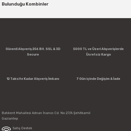
Bulunduğu Kombinler
Güvenli Alışveriş 256 Bit. SSL & 3D
5000 TL ve Üzeri Alışverişlerde
Secure
Ücretsiz Kargo
Taurus Rowzer Plus 4'lü Yedek Hazne
12 Taksite Kadar Alışveriş İmkanı
7 Gün içinde Değişim & İade
Taurus Rowzer Plus 4'lü Yedek Hazne
16.064,71 TL
Batıkent Mahallesi Adnan İnanıcı Cd. No:27/A Şehitkamil
Gaziantep
16.064,71 TL
Satış Destek