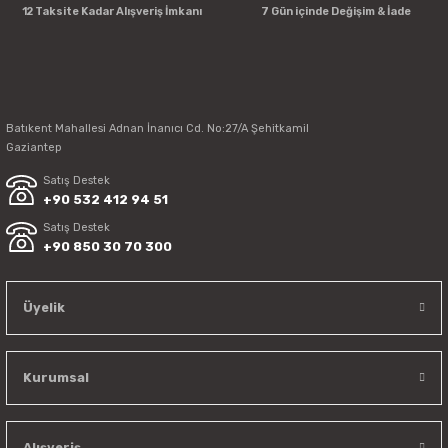
12 Taksite Kadar Alışveriş İmkanı
7 Gün içinde Değişim & İade
Batıkent Mahallesi Adnan İnanıcı Cd. No:27/A Şehitkamil
Gaziantep
Satış Destek
+90 532 412 94 51
Satış Destek
+90 850 30 70 300
Üyelik
Kurumsal
Alışveriş