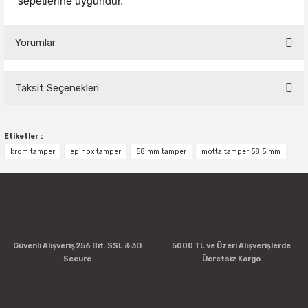
sepetlerine uygundur.
Yorumlar
Taksit Seçenekleri
Bu ürüne ilk yorumu siz yapın!
Etiketler :
Yorum Yaz
krom tamper
epinox tamper
58 mm tamper
motta tamper 58 5 mm
Güvenli Alışveriş 256 Bit. SSL & 3D
5000 TL ve Üzeri Alışverişlerde
Secure
Ücretsiz Kargo