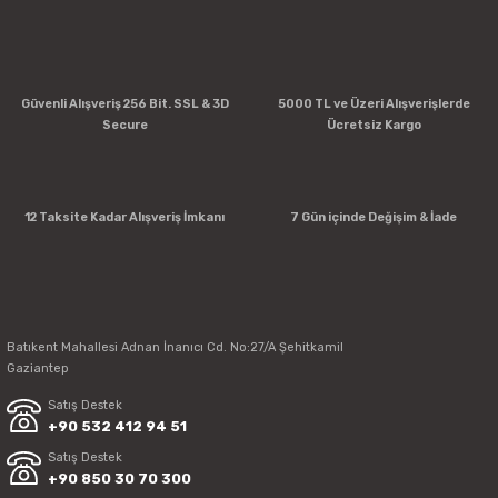
Güvenli Alışveriş 256 Bit. SSL & 3D
5000 TL ve Üzeri Alışverişlerde
Secure
Ücretsiz Kargo
12 Taksite Kadar Alışveriş İmkanı
7 Gün içinde Değişim & İade
Batıkent Mahallesi Adnan İnanıcı Cd. No:27/A Şehitkamil
Gaziantep
Satış Destek
+90 532 412 94 51
Satış Destek
+90 850 30 70 300