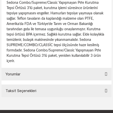
Sedona Combo/Supreme/Classic Yapışmayan Ptfe Kurutma
Tepsi Örtüsü 3'lü paket, kurutma işlemi süresince ürünlerini
tepsiye yapışmasını engeller. Hamurları tepsiye yaymaya olanak
sağlar. Teflon tavaların da kaplandığı malzeme olan PTFE,
Amerika’da FDA ve Türkiye’de Tarım ve Orman Bakanlığı
tarafından gıda ile temasa uygunluğu onaylanmıştır. Kurutma
tepsi örtüsü BPA içermez. Sağlıklı kurutma sağlar. Elde kolaylıkla
temizlenir, bulaşık makinesinde yıkanmamalıdır. Sedona
SUPREME/COMBO/CLASSİC tepsi ölçüsünde hazır kesilmiş
formdadır. Sedona Combo/Supreme/Classic Yapışmayan Ptfe
Kurutma Tepsi Örtüsü 3'lü paket, yeniden kullanılabilir 3 ürün
içerir.
Yorumlar
Taksit Seçenekleri
Bu ürüne ilk yorumu siz yapın!
Yorum Yaz