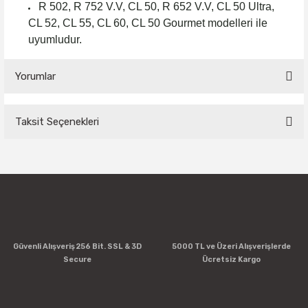
R 502, R 752 V.V, CL 50,
R 652 V.V,
CL 50 Ultra,
CL 52, CL 55, CL 60, CL 50 Gourmet modelleri ile
uyumludur.
Yorumlar
Taksit Seçenekleri
Bu ürüne ilk yorumu siz yapın!
Yorum Yaz
Güvenli Alışveriş 256 Bit. SSL & 3D
5000 TL ve Üzeri Alışverişlerde
Secure
Ücretsiz Kargo