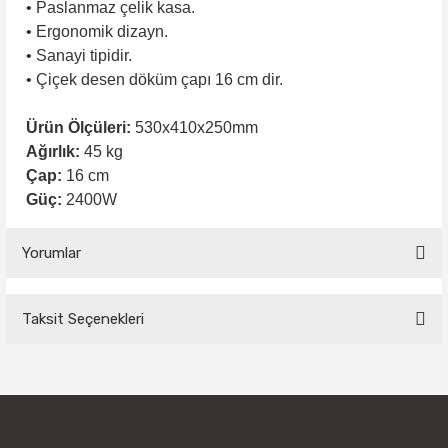
• Paslanmaz çelik kasa.
• Ergonomik dizayn.
• Sanayi tipidir.
• Çiçek desen döküm çapı 16 cm dir.
Ürün Ölçüleri:
530x410x250mm
Ağırlık:
45 kg
Çap:
16 cm
Güç:
2400W
Yorumlar
Taksit Seçenekleri
Bu ürüne ilk yorumu siz yapın!
Yorum Yaz