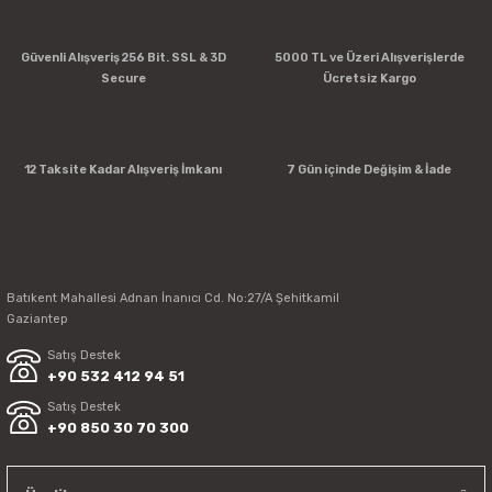
Güvenli Alışveriş 256 Bit. SSL & 3D
5000 TL ve Üzeri Alışverişlerde
Secure
Ücretsiz Kargo
12 Taksite Kadar Alışveriş İmkanı
7 Gün içinde Değişim & İade
Batıkent Mahallesi Adnan İnanıcı Cd. No:27/A Şehitkamil
Gaziantep
Satış Destek
+90 532 412 94 51
Satış Destek
+90 850 30 70 300