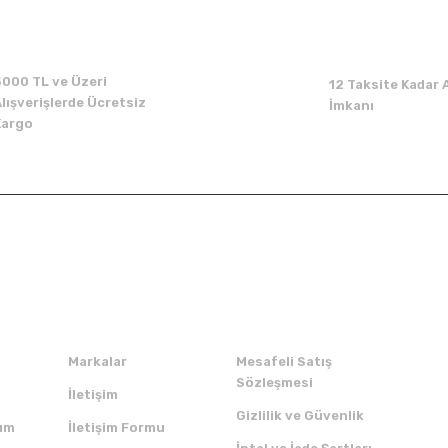
Yorum Yaz
5000 TL ve Üzeri
12 Taksite Kadar A
lışverişlerde Ücretsiz
İmkanı
Kargo
Kurumsal
Alışveriş
Markalar
Mesafeli Satış
Sözleşmesi
İletişim
Gizlilik ve Güvenlik
um
İletişim Formu