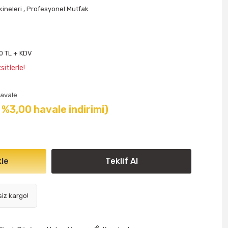
ineleri
,
Profesyonel Mutfak
0 TL + KDV
itlerle!
avale
( %3,00 havale indirimi)
le
Teklif Al
siz kargo!