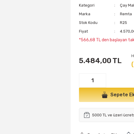
Kategori
Çay Mak
Marka
Remta
Stok Kodu
R25
Fiyat
4.570,0
*566,68 TL den başlayan taks
H
5.484,00 TL
Sepete Ek
5000 TL ve üzeri ücret