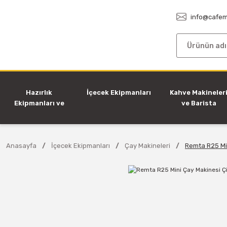
info@cafem
Hazırlık
İçecek Ekipmanları
Kahve Makineler
Ekipmanları ve
ve Barista
Makineleri
Ekipmanları
Anasayfa
İçecek Ekipmanları
Çay Makineleri
Remta R25 Min