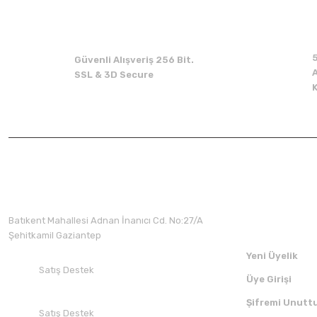
Güvenli Alışveriş 256 Bit.
A
SSL & 3D Secure
Üyelik
Batıkent Mahallesi Adnan İnanıcı Cd. No:27/A
Şehitkamil Gaziantep
Yeni Üyelik
Satış Destek
Üye Girişi
+90 532 412 94 51
Şifremi Unutt
Satış Destek