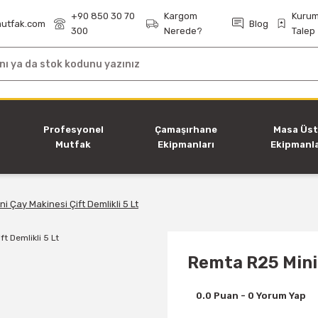
+90 850 30 70
Kargom
Kurum
utfak.com
Blog
300
Nerede?
Talep
i
Profesyonel
Çamaşırhane
Masa Üs
Mutfak
Ekipmanları
Ekipmanla
Ekipmanları
i Çay Makinesi Çift Demlikli 5 Lt
Remta R25 Mini 
0.0 Puan - 0 Yorum Yap