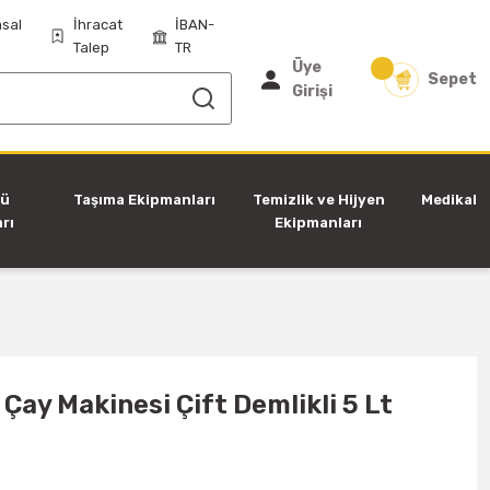
sal
İhracat
İBAN-
Talep
TR
Üye
Sepet
Girişi
tü
Taşıma Ekipmanları
Temizlik ve Hijyen
Medikal
rı
Ekipmanları
Çay Makinesi Çift Demlikli 5 Lt