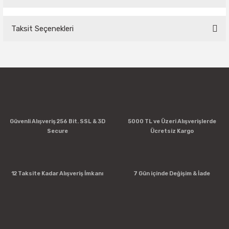
Taksit Seçenekleri
Bu ürüne ilk yorumu siz yapın!
Yorum Yaz
Güvenli Alışveriş 256 Bit. SSL & 3D
5000 TL ve Üzeri Alışverişlerde
Secure
Ücretsiz Kargo
12 Taksite Kadar Alışveriş İmkanı
7 Gün içinde Değişim & İade