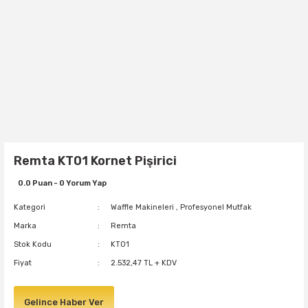
Remta KT01 Kornet Pişirici
0.0 Puan - 0 Yorum Yap
Kategori
Waffle Makineleri
,
Profesyonel Mutfak
Marka
Remta
Stok Kodu
KT01
Fiyat
2.532,47 TL + KDV
Gelince Haber Ver