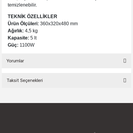
temizlenebilir.
TEKNİK ÖZELLİKLER
Ürün Ölçüleri:
360x320x480 mm
Ağırlık:
4,5 kg
Kapasite:
5 lt
Güç:
1100W
Yorumlar
Taksit Seçenekleri
Bu ürüne ilk yorumu siz yapın!
Yorum Yaz