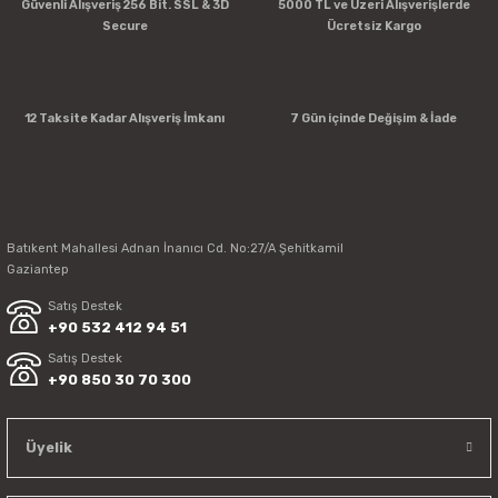
Güvenli Alışveriş 256 Bit. SSL & 3D
5000 TL ve Üzeri Alışverişlerde
Secure
Ücretsiz Kargo
12 Taksite Kadar Alışveriş İmkanı
7 Gün içinde Değişim & İade
Batıkent Mahallesi Adnan İnanıcı Cd. No:27/A Şehitkamil
Gaziantep
Satış Destek
+90 532 412 94 51
Satış Destek
+90 850 30 70 300
Üyelik