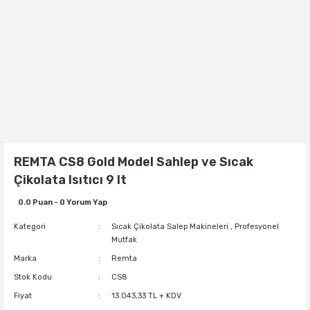
REMTA CS8 Gold Model Sahlep ve Sıcak
Çikolata Isıtıcı 9 lt
0.0 Puan - 0 Yorum Yap
Kategori
Sıcak Çikolata Salep Makineleri
,
Profesyonel
Mutfak
Marka
Remta
Stok Kodu
CS8
Fiyat
13.043,33 TL + KDV