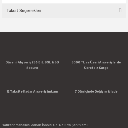
Taksit Seçenekleri
Bu ürüne ilk yorumu siz yapın!
Yorum Yaz
Güvenli Alışveriş 256 Bit. SSL & 3D
5000 TL ve Üzeri Alışverişlerde
Secure
Ücretsiz Kargo
12 Taksite Kadar Alışveriş İmkanı
7 Gün içinde Değişim & İade
Batıkent Mahallesi Adnan İnanıcı Cd. No:27/A Şehitkamil