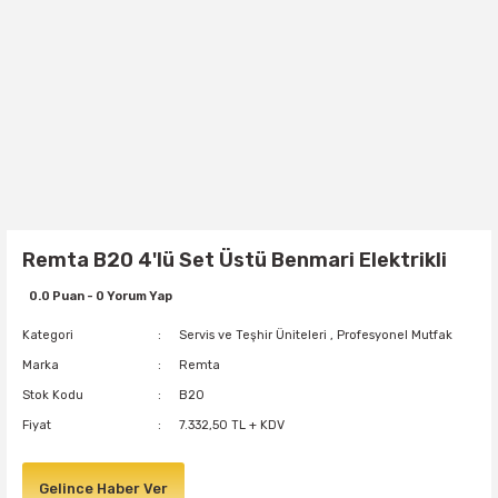
Remta B20 4'lü Set Üstü Benmari Elektrikli
0.0 Puan - 0 Yorum Yap
Kategori
Servis ve Teşhir Üniteleri
,
Profesyonel Mutfak
Marka
Remta
Stok Kodu
B20
Fiyat
7.332,50 TL + KDV
Gelince Haber Ver