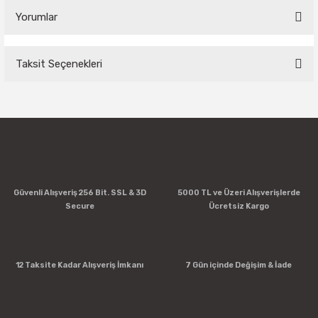
Yorumlar
Taksit Seçenekleri
Bu ürüne ilk yorumu siz yapın!
Yorum Yaz
Güvenli Alışveriş 256 Bit. SSL & 3D
5000 TL ve Üzeri Alışverişlerde
Secure
Ücretsiz Kargo
12 Taksite Kadar Alışveriş İmkanı
7 Gün içinde Değişim & İade