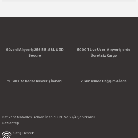
Bu ürüne ilk yorumu siz yapın!
Yorum Yaz
Güvenli Alışveriş 256 Bit. SSL & 3D
5000 TL ve Üzeri Alışverişlerde
Secure
Ücretsiz Kargo
12 Taksite Kadar Alışveriş İmkanı
7 Gün içinde Değişim & İade
Batıkent Mahallesi Adnan İnanıcı Cd. No:27/A Şehitkamil
Gaziantep
Satış Destek