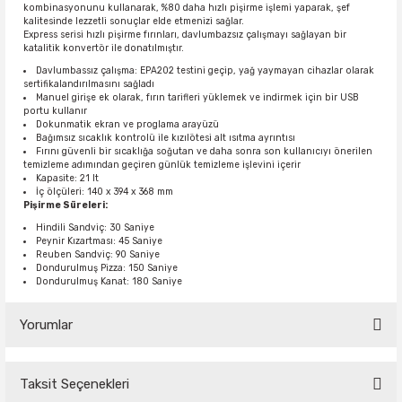
kombinasyonunu kullanarak, %80 daha hızlı pişirme işlemi yaparak, şef
kalitesinde lezzetli sonuçlar elde etmenizi sağlar.
Express serisi hızlı pişirme fırınları, davlumbazsız çalışmayı sağlayan bir
katalitik konvertör ile donatılmıştır.
Davlumbassız çalışma: EPA202 testini geçip, yağ yaymayan cihazlar olarak
sertifikalandırılmasını sağladı
Manuel girişe ek olarak, fırın tarifleri yüklemek ve indirmek için bir USB
portu kullanır
Dokunmatik ekran ve proglama arayüzü
Bağımsız sıcaklık kontrolü ile kızılötesi alt ısıtma ayrıntısı
Fırını güvenli bir sıcaklığa soğutan ve daha sonra son kullanıcıyı önerilen
temizleme adımından geçiren günlük temizleme işlevini içerir
Kapasite: 21 lt
İç ölçüleri: 140 x 394 x 368 mm
Pişirme Süreleri:
Hindili Sandviç: 30 Saniye
Peynir Kızartması: 45 Saniye
Reuben Sandviç: 90 Saniye
Dondurulmuş Pizza: 150 Saniye
Dondurulmuş Kanat: 180 Saniye
Yorumlar
Taksit Seçenekleri