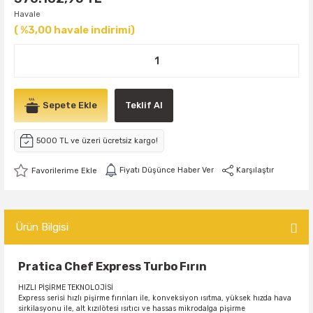
Havale
( %3,00 havale indirimi)
Sepete Ekle
Teklif Al
5000 TL ve üzeri ücretsiz kargo!
Fiyatı Düşünce Haber Ver
Karşılaştır
Ürün Bilgisi
Pratica Chef Express Turbo Fırın
HIZLI PİŞİRME TEKNOLOJİSİ
Express serisi hızlı pişirme fırınları ile, konveksiyon ısıtma, yüksek hızda hava
sirkilasyonu ile, alt kızılötesi ısıtıcı ve hassas mikrodalga pişirme