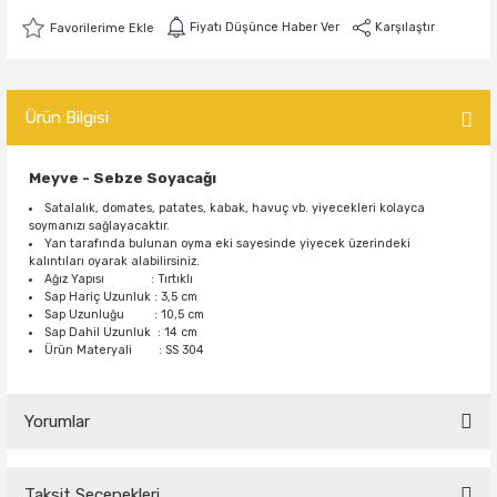
Fiyatı Düşünce Haber Ver
Karşılaştır
Ürün Bilgisi
Meyve - Sebze Soyacağı
Satalalık, domates, patates, kabak, havuç vb. yiyecekleri kolayca
soymanızı sağlayacaktır.
Yan tarafında bulunan oyma eki sayesinde yiyecek üzerindeki
kalıntıları oyarak alabilirsiniz.
Ağız Yapısı : Tırtıklı
Sap Hariç Uzunluk : 3,5 cm
Sap Uzunluğu : 10,5 cm
Sap Dahil Uzunluk : 14 cm
Ürün Materyali : SS 304
Yorumlar
Taksit Seçenekleri