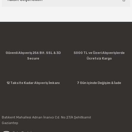
Bu ürüne ilk yorumu siz yapın!
Yorum Yaz
Güvenli Alışveriş 256 Bit. SSL & 3D
5000 TL ve Üzeri Alışverişlerde
Secure
Ücretsiz Kargo
12 Taksite Kadar Alışveriş İmkanı
7 Gün içinde Değişim & İade
Batıkent Mahallesi Adnan İnanıcı Cd. No:27/A Şehitkamil
Gaziantep