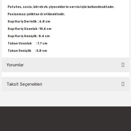
Patates, sosis, börek vb. yiyeceklerin servisi için kullanılmaktadır.
Paslanmaz çelikten üretilmektedir.
Sap Hariç Derinlik : 6.8 cm
Sap Hariç Uzunluk : 10.4 cm
Sap Hariç Genişlik : 8.4 cm
Taban Uzunluk : 7.7 cm
Taban Genişlik : 5.8 cm
Yorumlar
Taksit Seçenekleri
Bu ürüne ilk yorumu siz yapın!
Yorum Yaz