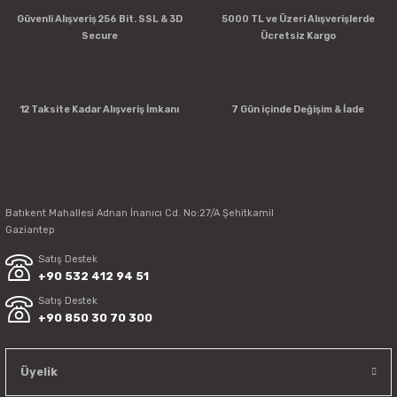
Güvenli Alışveriş 256 Bit. SSL & 3D
5000 TL ve Üzeri Alışverişlerde
Secure
Ücretsiz Kargo
12 Taksite Kadar Alışveriş İmkanı
7 Gün içinde Değişim & İade
Batıkent Mahallesi Adnan İnanıcı Cd. No:27/A Şehitkamil
Gaziantep
Satış Destek
+90 532 412 94 51
Satış Destek
+90 850 30 70 300
Üyelik