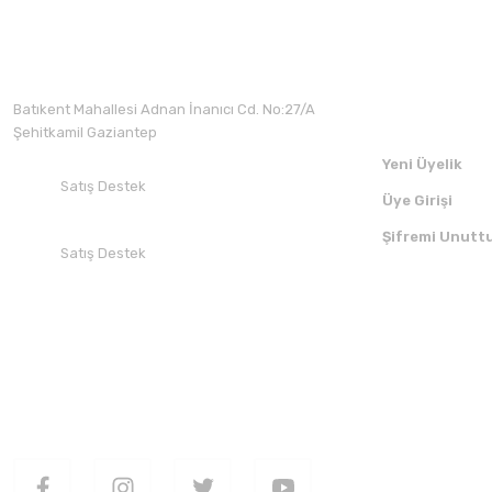
Üyelik
Batıkent Mahallesi Adnan İnanıcı Cd. No:27/A
Şehitkamil Gaziantep
Yeni Üyelik
Satış Destek
Üye Girişi
+90 532 412 94 51
Şifremi Unutt
Satış Destek
+90 850 30 70 300
SOSYAL MEDYADA BİZİ TAKİP EDİN
UYGULAMAMI