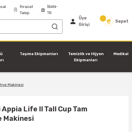
sal
İhracat
İBAN-
Talep
TR
Üye
Sepet
Girişi
tü
Taşıma Ekipmanları
Temizlik ve Hijyen
Medikal
rı
Ekipmanları
ahve Makinesi
Appia Life II Tall Cup Tam
 Makinesi