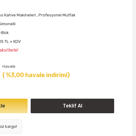
o Kahve Makineleri
,
Profesyonel Mutfak
imonelli
I-Blck
,25 TL + KDV
ksitlerle!
Havale
( %3,00 havale indirimi)
le
Teklif Al
siz kargo!