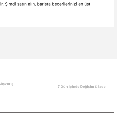
 Şimdi satın alın, barista becerilerinizi en üst
lışveriş
7 Gün içinde Değişim & İade