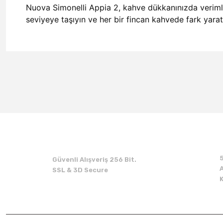
Nuova Simonelli Appia 2, kahve dükkanınızda verimlili
seviyeye taşıyın ve her bir fincan kahvede fark yarat
Güvenli Alışveriş 256 Bit.
A
SSL & 3D Secure