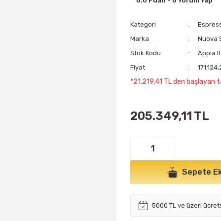
0.0 Puan - 0 Yorum Yap
Kategori
Espress
Marka
Nuova S
Stok Kodu
Appia I
Fiyat
171.124
*21.219,41 TL den başlayan ta
205.349,11 TL
Sepete Ek
5000 TL ve üzeri ücret