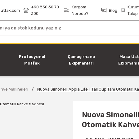
+90 850 30 70
Kargom
Kurum
utfak.com
Blog
300
Nerede?
Talep
i
Profesyonel
Çamaşırhane
Masa Üs
Mutfak
Ekipmanları
Ekipmanla
Ekipmanları
hve Makineleri
Nuova Simonelli Appia Life II Tall Cup Tam Otomatik K
Nuova Simonelli 
Otomatik Kahve