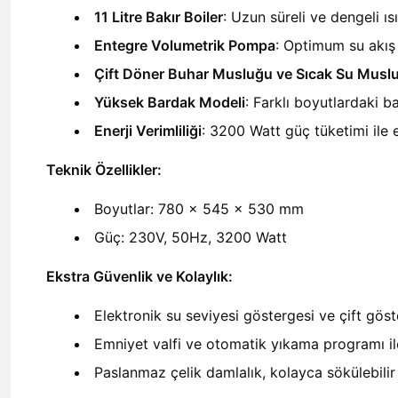
11 Litre Bakır Boiler
: Uzun süreli ve dengeli ısı
Entegre Volumetrik Pompa
: Optimum su akış h
Çift Döner Buhar Musluğu ve Sıcak Su Musl
Yüksek Bardak Modeli
: Farklı boyutlardaki ba
Enerji Verimliliği
: 3200 Watt güç tüketimi ile e
Teknik Özellikler:
Boyutlar: 780 x 545 x 530 mm
Güç: 230V, 50Hz, 3200 Watt
Ekstra Güvenlik ve Kolaylık:
Elektronik su seviyesi göstergesi ve çift gös
Emniyet valfi ve otomatik yıkama programı ile
Paslanmaz çelik damlalık, kolayca sökülebilir 