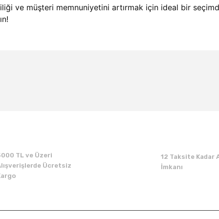
ği ve müşteri memnuniyetini artırmak için ideal bir seçimdir.
ın!
Bu ürüne ilk yorumu siz yapın!
Yorum Yaz
5000 TL ve Üzeri
12 Taksite Kadar A
lışverişlerde Ücretsiz
İmkanı
Kargo