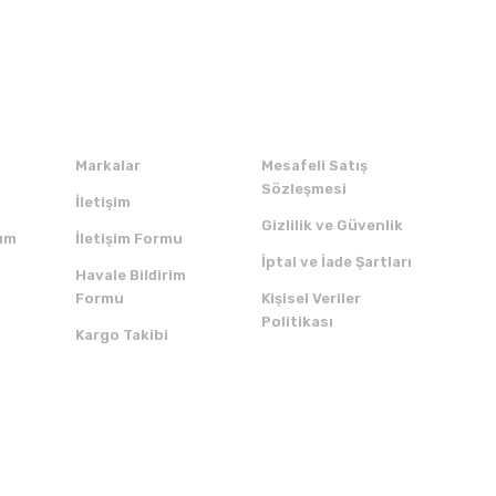
Kurumsal
Alışveriş
Markalar
Mesafeli Satış
Sözleşmesi
İletişim
Gizlilik ve Güvenlik
um
İletişim Formu
İptal ve İade Şartları
Havale Bildirim
Formu
Kişisel Veriler
Politikası
Kargo Takibi
ZI İNDİRİN
SERTİFİKALAR