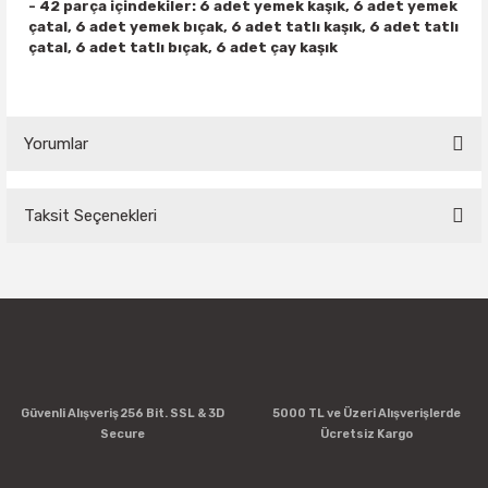
- 42 parça içindekiler: 6 adet yemek kaşık, 6 adet yemek
çatal, 6 adet yemek bıçak, 6 adet tatlı kaşık, 6 adet tatlı
çatal, 6 adet tatlı bıçak, 6 adet çay kaşık
Yorumlar
Taksit Seçenekleri
Bu ürüne ilk yorumu siz yapın!
Yorum Yaz
Güvenli Alışveriş 256 Bit. SSL & 3D
5000 TL ve Üzeri Alışverişlerde
Secure
Ücretsiz Kargo