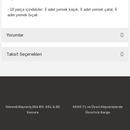
- 18 parça içindekiler: 6 adet yemek kaşık, 6 adet yemek çatal, 6
adet yemek bıçak
Yorumlar
Taksit Seçenekleri
Bu ürüne ilk yorumu siz yapın!
Yorum Yaz
Güvenli Alışveriş 256 Bit. SSL & 3D
5000 TL ve Üzeri Alışverişlerde
Secure
Ücretsiz Kargo