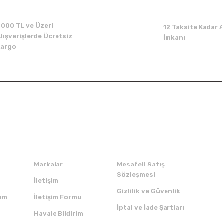
5000 TL ve Üzeri
12 Taksite Kadar A
lışverişlerde Ücretsiz
İmkanı
Kargo
Kurumsal
Alışveriş
Markalar
Mesafeli Satış
Sözleşmesi
İletişim
Gizlilik ve Güvenlik
um
İletişim Formu
İptal ve İade Şartları
Havale Bildirim