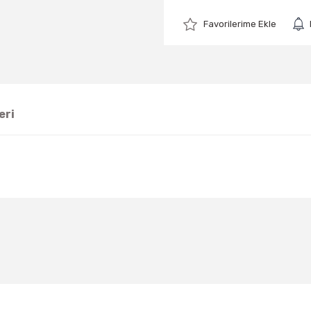
eri
Bu ürüne ilk yorumu siz yapın!
Yorum Yaz