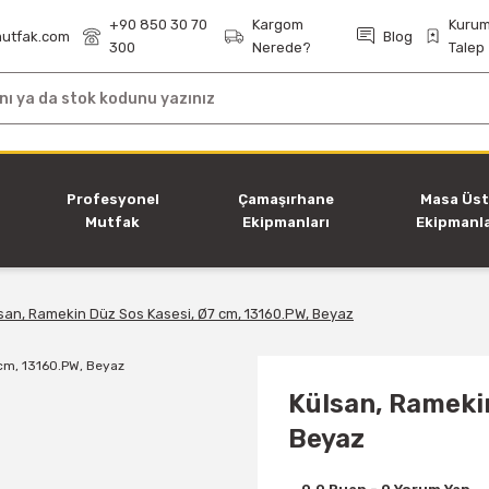
+90 850 30 70
Kargom
Kurum
utfak.com
Blog
300
Nerede?
Talep
i
Profesyonel
Çamaşırhane
Masa Üs
Mutfak
Ekipmanları
Ekipmanla
Ekipmanları
san, Ramekin Düz Sos Kasesi, Ø7 cm, 13160.PW, Beyaz
Külsan, Ramekin
Beyaz