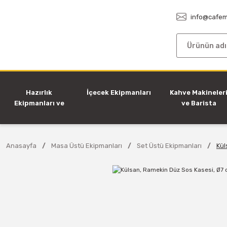
info@cafem
Hazırlık
İçecek Ekipmanları
Kahve Makineler
Ekipmanları ve
ve Barista
Makineleri
Ekipmanları
Anasayfa
Masa Üstü Ekipmanları
Set Üstü Ekipmanları
Kül