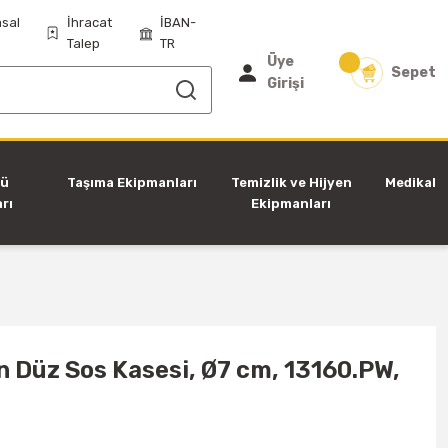
sal
İhracat
İBAN-
Talep
TR
Üye
Sepet
Girişi
tü
Taşıma Ekipmanları
Temizlik ve Hijyen
Medikal
rı
Ekipmanları
 Düz Sos Kasesi, Ø7 cm, 13160.PW,