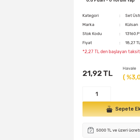
0.0 Puan - 0 Yorum Yap
Kategori
Set Üst
Marka
Külsan
Stok Kodu
13160.
Fiyat
18,27 T
*2,27 TL den başlayan taksitl
Havale
21,92 TL
( %3,
Sepete Ek
5000 TL ve üzeri ücret