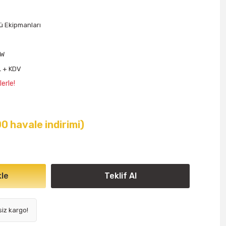
ü Ekipmanları
PW
L + KDV
erle!
00 havale indirimi)
le
Teklif Al
siz kargo!