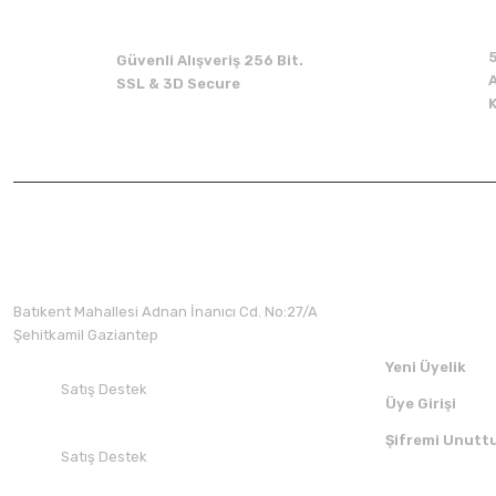
Güvenli Alışveriş 256 Bit.
A
SSL & 3D Secure
Üyelik
Batıkent Mahallesi Adnan İnanıcı Cd. No:27/A
Şehitkamil Gaziantep
Yeni Üyelik
Satış Destek
Üye Girişi
+90 532 412 94 51
Şifremi Unutt
Satış Destek
+90 850 30 70 300