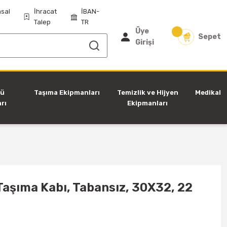
sal
İhracat
İBAN-
Talep
TR
Üye
Sepet
Girişi
tü
Taşıma Ekipmanları
Temizlik ve Hijyen
Medikal
rı
Ekipmanları
aşıma Kabı, Tabansız, 30X32, 22