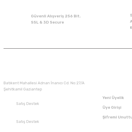
Güvenli Alışveriş 256 Bit.
A
SSL & 3D Secure
Üyelik
Batıkent Mahallesi Adnan İnanıcı Cd. No:27/A
Şehitkamil Gaziantep
Yeni Üyelik
Satış Destek
Üye Girişi
+90 532 412 94 51
Şifremi Unutt
Satış Destek
+90 850 30 70 300