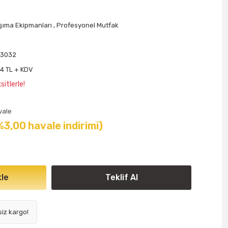
şıma Ekipmanları
,
Profesyonel Mutfak
T3032
4 TL + KDV
itlerle!
vale
%3,00 havale indirimi)
le
Teklif Al
siz kargo!