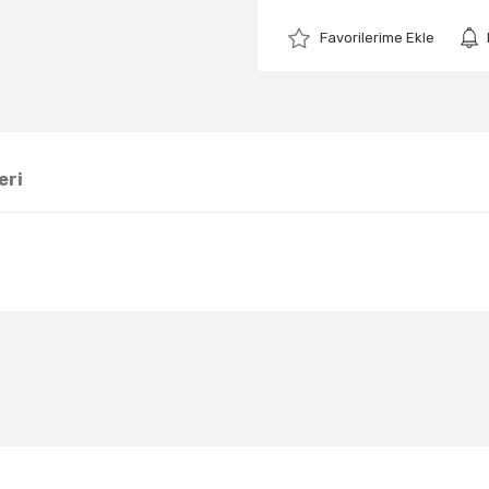
eri
Bu ürüne ilk yorumu siz yapın!
Yorum Yaz