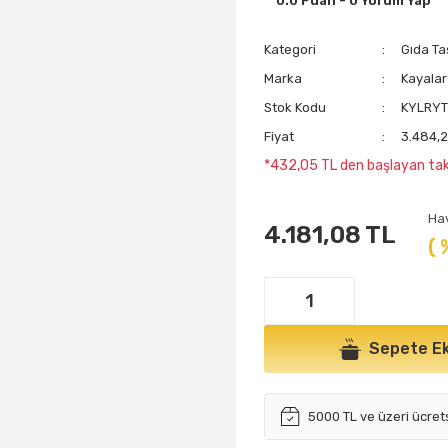
0.0 Puan - 0 Yorum Yap
Kategori
Gıda Ta
Marka
Kayalar
Stok Kodu
KYLRY
Fiyat
3.484,2
*432,05 TL den başlayan taks
Ha
4.181,08 TL
( 
Sepete Ek
5000 TL ve üzeri ücret