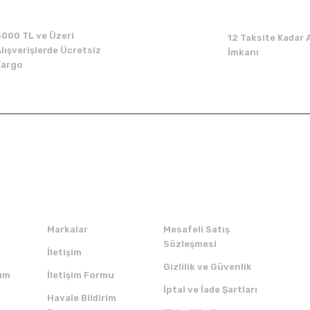
5000 TL ve Üzeri
12 Taksite Kadar A
lışverişlerde Ücretsiz
İmkanı
Kargo
Kurumsal
Alışveriş
Markalar
Mesafeli Satış
Sözleşmesi
İletişim
Gizlilik ve Güvenlik
um
İletişim Formu
İptal ve İade Şartları
Havale Bildirim