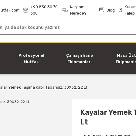
+90 850 30 70
Kargom
Kurum
utfak.com
Blog
300
Nerede?
Talep
i
Profesyonel
Çamaşırhane
Masa Üs
Mutfak
Ekipmanları
Ekipmanla
Ekipmanları
alar Yemek Taşıma Kabı, Tabansız, 30X32, 22 Lt
Kayalar Yemek T
Lt