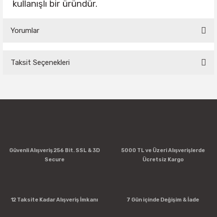
kullanışlı bir üründür.
Yorumlar
Taksit Seçenekleri
Bu ürüne ilk yorumu siz yapın!
Yorum Yaz
Güvenli Alışveriş 256 Bit. SSL & 3D
5000 TL ve Üzeri Alışverişlerde
Secure
Ücretsiz Kargo
12 Taksite Kadar Alışveriş İmkanı
7 Gün içinde Değişim & İade