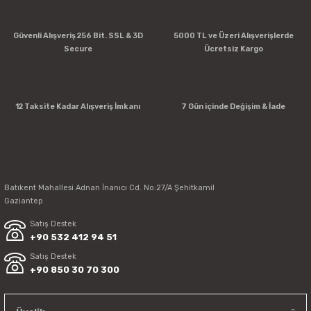
Güvenli Alışveriş 256 Bit. SSL & 3D
5000 TL ve Üzeri Alışverişlerde
Secure
Ücretsiz Kargo
12 Taksite Kadar Alışveriş İmkanı
7 Gün içinde Değişim & İade
Batıkent Mahallesi Adnan İnanıcı Cd. No:27/A Şehitkamil
Gaziantep
Satış Destek
+90 532 412 94 51
Satış Destek
+90 850 30 70 300