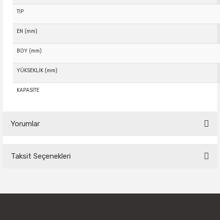
TİP
EN (mm)
BOY (mm)
YÜKSEKLİK (mm)
KAPASİTE
Yorumlar
Taksit Seçenekleri
Bu ürüne ilk yorumu siz yapın!
Yorum Yaz