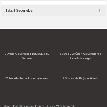
Taksit Seçenekleri
Bu ürüne ilk yorumu siz yapın!
Yorum Yaz
Güvenli Alışveriş 256 Bit. SSL & 3D
5000 TL ve Üzeri Alışverişlerde
Secure
Ücretsiz Kargo
12 Taksite Kadar Alışveriş İmkanı
7 Gün içinde Değişim & İade
Batıkent Mahallesi Adnan İnanıcı Cd. No:27/A Şehitkamil