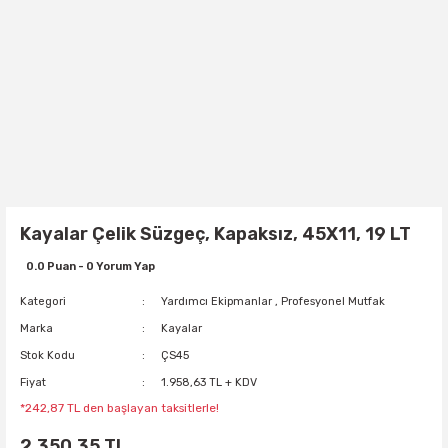
Kayalar Çelik Süzgeç, Kapaksız, 45X11, 19 LT
0.0 Puan - 0 Yorum Yap
Kategori
Yardımcı Ekipmanlar
,
Profesyonel Mutfak
Marka
Kayalar
Stok Kodu
ÇS45
Fiyat
1.958,63 TL + KDV
*242,87 TL den başlayan taksitlerle!
2.350,35 TL