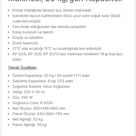
Kristal niteliğinde lekesiz buz üreten makinadır.
İçecekleri buzun kalitesinden ötürü uzun süre soğuk tutar (Solid
cube teknolojisi).
Fanı önde olduğundan dar alanda çalışabilir.
Kolay kurulum ve bakım.
Düşük su tüketimi.
Enerji tasarrufu.
21°C oda sıcaklığı 15°C su sıcaklığında test edilmiştir.
KP 20/6, KP 25/6, KP 30/10 buz makinesi modelleri 18 gr küp buz
üretir.
Teknik Özellikler
Üretim Kapasitesi: 20 kg / 24 saatte 1111 adet
Saklama Kapasitesi: 6 kg/ 333 adet
Soğutma Sistemi: Hava Soğutmalı
Voltaj: 230 V-50 hz
Güç: 450 W
Soğutucu Cinsi: R 452A
Net Ölçüsü: 365x495x600 mm
Paket Ölçüsü: 420x560x760 mm
Net Ağırlığı: 32 kg
Paket Ağırlığı: 36 kg