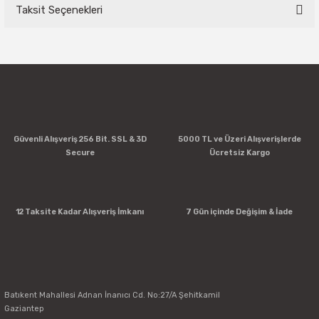
Taksit Seçenekleri
Bu ürüne ilk yorumu siz yapın!
Yorum Yaz
Güvenli Alışveriş 256 Bit. SSL & 3D
5000 TL ve Üzeri Alışverişlerde
Secure
Ücretsiz Kargo
12 Taksite Kadar Alışveriş İmkanı
7 Gün içinde Değişim & İade
Batıkent Mahallesi Adnan İnanıcı Cd. No:27/A Şehitkamil
Gaziantep