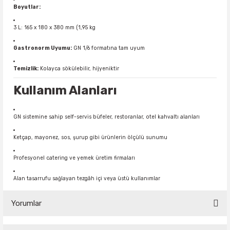
Boyutlar:
3 L: 165 x 180 x 380 mm (1,95 kg
Gastronorm Uyumu:
GN 1/6 formatına tam uyum
Temizlik:
Kolayca sökülebilir, hijyeniktir
Kullanım Alanları
GN sistemine sahip self-servis büfeler, restoranlar, otel kahvaltı alanları
Ketçap, mayonez, sos, şurup gibi ürünlerin ölçülü sunumu
Profesyonel catering ve yemek üretim firmaları
Alan tasarrufu sağlayan tezgâh içi veya üstü kullanımlar
Yorumlar