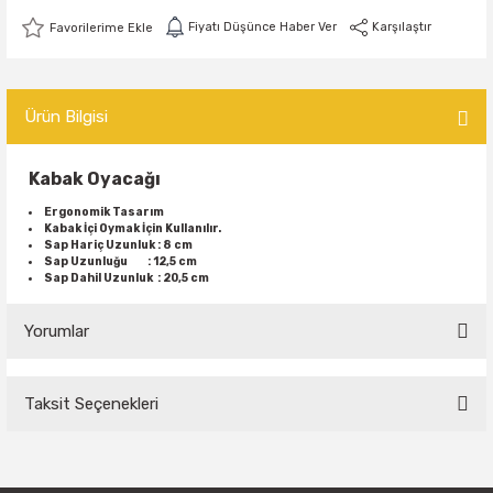
Fiyatı Düşünce Haber Ver
Karşılaştır
Ürün Bilgisi
Kabak Oyacağı
Ergonomik Tasarım
Kabak İçi Oymak İçin Kullanılır.
Sap Hariç Uzunluk : 8 cm
Sap Uzunluğu : 12,5 cm
Sap Dahil Uzunluk : 20,5 cm
Yorumlar
Taksit Seçenekleri
Bu ürüne ilk yorumu siz yapın!
Yorum Yaz