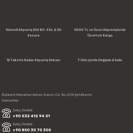
Güvenli Alışveriş 256 Bit. SSL & 3D
5000 TL ve Üzeri Alışverişlerde
Secure
Ücretsiz Kargo
12 Taksite Kadar Alışveriş İmkanı
7 Gün içinde Değişim & İade
Batıkent Mahallesi Adnan İnanıcı Cd. No:27/A Şehitkamil
Gaziantep
Satış Destek
+90 532 412 94 51
Satış Destek
+90 850 30 70 300