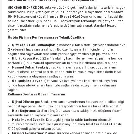
İNOKSAN INO-FKE 010 Profesyonel Konveksiyonlu Fırın
İNOKSAN INO-FKE 010
, orta ve büyük ölçekli mutfaklar için tasarlanmış, çok
fonksiyonlu bir pişirme çözümüdür. Hibrit raf yapısı sayesinde hem
10 adet
GN 1/1
gastronomi küveti hem de
10 adet 40x60 cm
unlu mamul tepsisi ile
çalışabilme esnekliği sunar. Güçlü konveksiyon teknolojisi ve çift yönlü fan
sistemi, mutfağınızda her rafa eşit ısı dağılımı sağlayarak standart lezzeti
garanti eder.
Üstün Pişirme Performansı ve Teknik Özellikler
Çift Yönlü Fan Teknolojisi:
İç kabindeki fan sistemi çift yöne dönebilir ve
2 kademeli hız
ayarına sahiptir. Bu özellik, ısının fırın içinde homojen
dağılmasını sağlayarak tepsilerin yerini değiştirmeden eşit pişirme sunar.
Hibrit Kapasite:
0,22 m³ faydalı iç hacmi ile hem yemek pişirme hem de
pastacılık (unlu mamul) operasyonları için tek bir cihazda çözüm sunar.
Manuel Buhar Fonksiyonu:
Pişirme esnasında ihtiyaç duyulan nemi
manuel olarak kontrol ederek, etlerin sulu kalmasını veya ekmeklerin ideal
kabuk yapısına ulaşmasını sağlayabilirsiniz.
Gelişmiş İzolasyon:
Çift camlı ve özel yalıtımlı kapı sistemi, ısıyı fırın
içinde hapsederek enerji tasarrufu sağlar ve dış yüzeyin serin kalmasını
sağlar.
Kullanıcı Dostu ve Güvenli Tasarım
Dijital Gösterge:
Sıcaklık ve zaman ayarlarının kolayca takip edilebildiği
net gösterge paneli ile mutfak operasyonlarınızı hassas bir şekilde yönetin.
Hızlı Soğutma:
Üretim döngüleri arasında sıcaklığı hızla düşüren sistemi
sayesinde zaman kaybını minimize eder.
Maksimum Güvenlik:
Kapı açıldığında iç kabin fanlarını otomatik
durduran emniyet sistemi ve aşırı ısınmayı önleyen
limit termostatlar
ile
%100 güvenli çalışma ortamı sunar.
Fırın İçi Aydınlatma:
Pişirme sürecini kapağı açmadan net bir şekilde