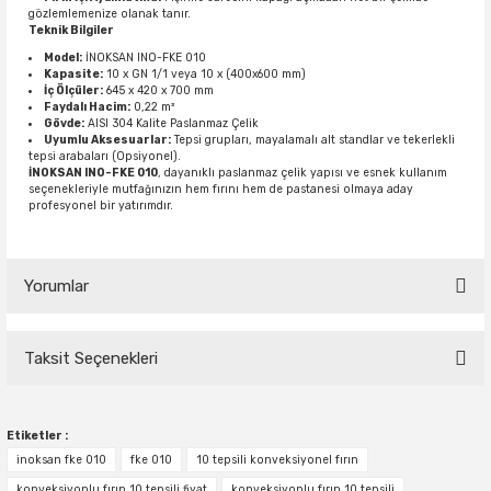
gözlemlemenize olanak tanır.
Teknik Bilgiler
Model:
İNOKSAN INO-FKE 010
Kapasite:
10 x GN 1/1 veya 10 x (400x600 mm)
İç Ölçüler:
645 x 420 x 700 mm
Faydalı Hacim:
0,22 m³
Gövde:
AISI 304 Kalite Paslanmaz Çelik
Uyumlu Aksesuarlar:
Tepsi grupları, mayalamalı alt standlar ve tekerlekli
tepsi arabaları (Opsiyonel).
İNOKSAN INO-FKE 010
, dayanıklı paslanmaz çelik yapısı ve esnek kullanım
seçenekleriyle mutfağınızın hem fırını hem de pastanesi olmaya aday
profesyonel bir yatırımdır.
Yorumlar
Taksit Seçenekleri
Bu ürüne ilk yorumu siz yapın!
Etiketler :
Yorum Yaz
inoksan fke 010
fke 010
10 tepsili konveksiyonel fırın
konveksiyonlu fırın 10 tepsili fiyat
konveksiyonlu fırın 10 tepsili