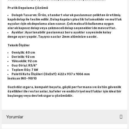
Pratik Depolama Çözümü
Dolaplı Tasarım: Ürün, standart olarak paslanmaz çelikten üretilmiş
kapılı dolap ile teslim edilir. Dolap kapıları plastik tutamaklıdır ve mutfak
eşyaları için ek depolama alanı sunar. Çok maksatlı kullanıma uygun
olarak kapısız dolap veya çekmeceli dolap seçenekleri de mevcuttur.
Ayaklar: Ayarlanabilir paslanmaz boru ayaklar sayesinde kolay
denge ayarı yapılır. Taşıyıcı saclar 2mm alüminize sacdır.
Teknik Ölçüler
Genişlik: 40 cm
Derinlik: 92 cm
Yükseklik: 92 cm
Gaz Girişi: R3/4"
Toplam Güç: 7 kW
Paletli Kutu Ölçüleri (GxDxY): 422 x 937 x 1006 mm
İnoksan INO-9IG10
Gazlı düz ızgara, kompakt boyutu, güçlü performansı ve üstün güvenlik
özellikleri ile restoranlar, kafeler ve endüstriyel mutfaklar için ideal bir
başlangıç veya destek ızgara çözümüdür.
Yorumlar