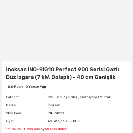
İnoksan INO-9IG10 Perfect 900 Serisi Gazlı
Düz Izgara (7 kW, Dolaplı) - 40 cm Genişlik
0.0 Puan - 0 Yorum Yap
Kategori
900 Seri Pişiriciler
,
Profesyonel Mutfak
Marka
İnoksan
Stok Kodu
INO-9IG10
Fiyat
49.886,66 TL + KDV
*6.185,95 TL den başlayan taksitlerle!