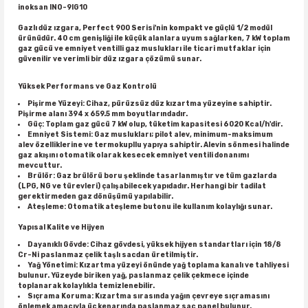
inoksan INO-9IG10
Gazlı düz ızgara, Perfect 900 Serisi'nin kompakt ve güçlü 1/2 modül
ürünüdür. 40 cm genişliği ile küçük alanlara uyum sağlarken, 7 kW toplam
gaz gücü ve emniyet ventilli gaz muslukları ile ticari mutfaklar için
güvenilir ve verimli bir düz ızgara çözümü sunar.
Yüksek Performans ve Gaz Kontrolü
Pişirme Yüzeyi: Cihaz, pürüzsüz düz kızartma yüzeyine sahiptir.
Pişirme alanı 394 x 659.5 mm boyutlarındadır.
Güç: Toplam gaz gücü 7 kW olup, tüketim kapasitesi 6020 Kcal/h'dir.
Emniyet Sistemi: Gaz muslukları; pilot alev, minimum-maksimum
alev özelliklerine ve termokupllu yapıya sahiptir. Alevin sönmesi halinde
gaz akışını otomatik olarak kesecek emniyet ventili donanımı
mevcuttur.
Brülör: Gaz brülörü boru şeklinde tasarlanmıştır ve tüm gazlarda
(LPG, NG ve türevleri) çalışabilecek yapıdadır. Herhangi bir tadilat
gerektirmeden gaz dönüşümü yapılabilir.
Ateşleme: Otomatik ateşleme butonu ile kullanım kolaylığı sunar.
Yapısal Kalite ve Hijyen
Dayanıklı Gövde: Cihaz gövdesi, yüksek hijyen standartları için 18/8
Cr-Ni paslanmaz çelik taşlı sacdan üretilmiştir.
Yağ Yönetimi: Kızartma yüzeyi önünde yağ toplama kanalı ve tahliyesi
bulunur. Yüzeyde biriken yağ, paslanmaz çelik çekmece içinde
toplanarak kolaylıkla temizlenebilir.
Sıçrama Koruma: Kızartma sırasında yağın çevreye sıçramasını
önlemek amacıyla üç kenarında paslanmaz sac panel bulunur.