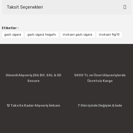
Taksit Seçenekleri
Bu ürüne ilk yorumu siz yapın!
Etiketler :
Yorum Yaz
gazlı ızgara
gazlı ızgara tezgahı
inoksan gazlı ızgara
inoksan 9ıg10
Güvenli Alışveriş 256 Bit. SSL & 3D
5000 TL ve Üzeri Alışverişlerde
Secure
Ücretsiz Kargo
12 Taksite Kadar Alışveriş İmkanı
7 Gün içinde Değişim & İade