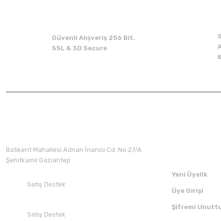
Güvenli Alışveriş 256 Bit.
A
SSL & 3D Secure
Üyelik
Batıkent Mahallesi Adnan İnanıcı Cd. No:27/A
Şehitkamil Gaziantep
Yeni Üyelik
Satış Destek
Üye Girişi
+90 532 412 94 51
Şifremi Unutt
Satış Destek