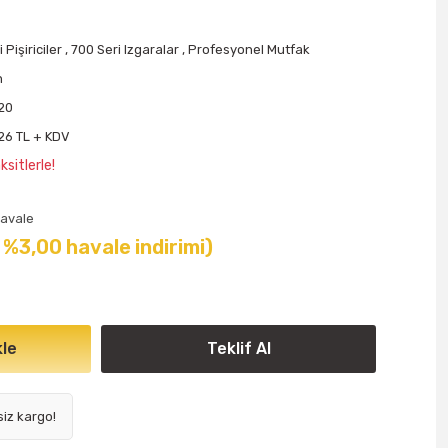
 Pişiriciler
,
700 Seri Izgaralar
,
Profesyonel Mutfak
n
E20
26 TL + KDV
sitlerle!
avale
( %3,00 havale indirimi)
le
Teklif Al
siz kargo!