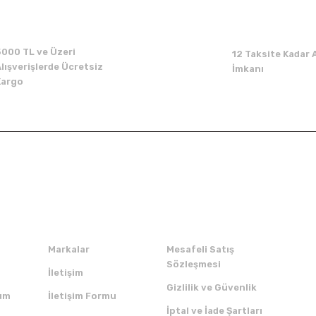
5000 TL ve Üzeri
12 Taksite Kadar A
lışverişlerde Ücretsiz
İmkanı
Kargo
Kurumsal
Alışveriş
Markalar
Mesafeli Satış
Sözleşmesi
İletişim
Gizlilik ve Güvenlik
um
İletişim Formu
İptal ve İade Şartları