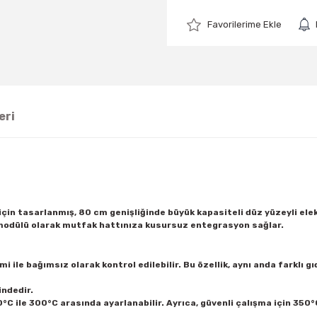
eri
çin tasarlanmış, 80 cm genişliğinde büyük kapasiteli düz yüzeyli elek
 modülü olarak mutfak hattınıza kusursuz entegrasyon sağlar.
i ile bağımsız olarak kontrol edilebilir. Bu özellik, aynı anda farklı gı
indedir.
C ile 300°C arasında ayarlanabilir. Ayrıca, güvenli çalışma için 350°