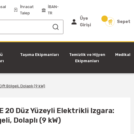
sal
İhracat
İBAN-
Talep
TR
Üye
Sepet
Girişi
tü
Taşıma Ekipmanları
Temizlik ve Hijyen
Medikal
rı
Ekipmanları
ft Bölgeli, Dolaplı (9 kW)
 20 Düz Yüzeyli Elektrikli Izgara:
eli, Dolaplı (9 kW)