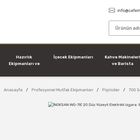
info@cafem
Hazırlık
İçecek Ekipmanları
Kahve Makineler
Ekipmanları ve
ve Barista
Makineleri
Ekipmanları
Anasayfa
Profesyonel Mutfak Ekipmanları
Pişiriciler
700 Se