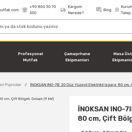
+90 850 30 70
Kargom
Kurum
utfak.com
Blog
300
Nerede?
Talep
i
Profesyonel
Çamaşırhane
Masa Üs
Mutfak
Ekipmanları
Ekipmanla
Ekipmanları
ri Pişiriciler
İNOKSAN INO-7IE 20 Düz Yüzeyli Elektrikli Izgara: 80 cm, Çi
İNOKSAN INO-7IE
80 cm, Çift Bölg