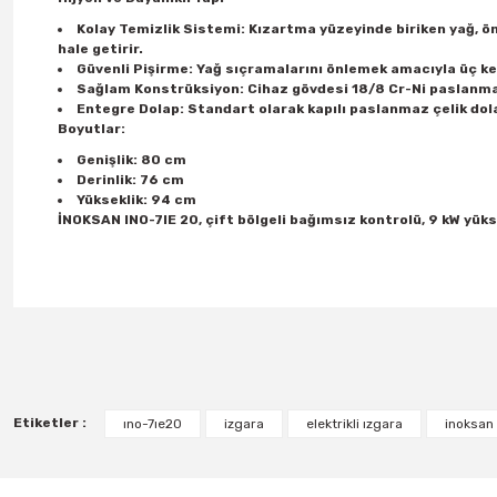
Kolay Temizlik Sistemi: Kızartma yüzeyinde biriken yağ, ön
hale getirir.
Güvenli Pişirme: Yağ sıçramalarını önlemek amacıyla üç 
Sağlam Konstrüksiyon: Cihaz gövdesi 18/8 Cr-Ni paslanmaz
Entegre Dolap: Standart olarak kapılı paslanmaz çelik dolap
Boyutlar:
Genişlik: 80 cm
Derinlik: 76 cm
Yükseklik: 94 cm
İNOKSAN INO-7IE 20, çift bölgeli bağımsız kontrolü, 9 kW yüks
Etiketler :
ıno-7ıe20
izgara
elektrikli ızgara
inoksan 