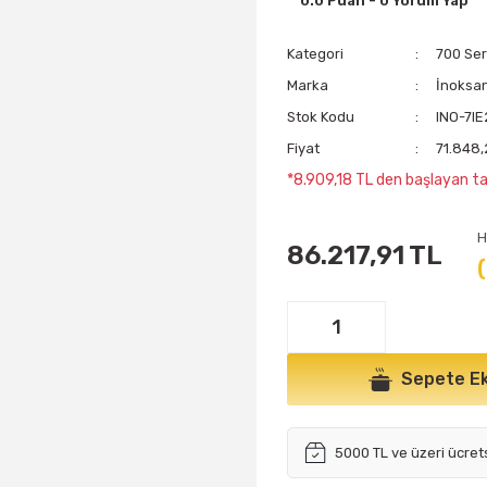
0.0 Puan - 0 Yorum Yap
Kategori
700 Seri
Marka
İnoksa
Stok Kodu
INO-7I
Fiyat
71.848,
*8.909,18 TL den başlayan tak
H
86.217,91 TL
Sepete Ek
5000 TL ve üzeri ücret