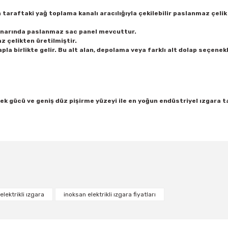
 taraftaki yağ toplama kanalı aracılığıyla çekilebilir paslanmaz çelik
kenarında paslanmaz sac panel mevcuttur.
 çelikten üretilmiştir.
la birlikte gelir. Bu alt alan, depolama veya farklı alt dolap seçenekl
ek gücü ve geniş düz pişirme yüzeyi ile en yoğun endüstriyel ızgara t
Bu ürüne ilk yorumu siz yapın!
elektrikli ızgara
inoksan elektrikli ızgara fiyatları
Yorum Yaz