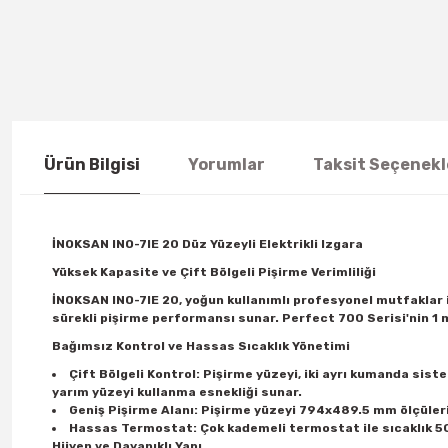
Ürün Bilgisi
Yorumlar
Taksit Seçenekl
İNOKSAN INO-7IE 20 Düz Yüzeyli Elektrikli Izgara
Yüksek Kapasite ve Çift Bölgeli Pişirme Verimliliği
İNOKSAN INO-7IE 20, yoğun kullanımlı profesyonel mutfaklar i
sürekli pişirme performansı sunar. Perfect 700 Serisi'nin 1
Bağımsız Kontrol ve Hassas Sıcaklık Yönetimi
Çift Bölgeli Kontrol: Pişirme yüzeyi, iki ayrı kumanda sistem
yarım yüzeyi kullanma esnekliği sunar.
Geniş Pişirme Alanı: Pişirme yüzeyi 794x489.5 mm ölçüler
Hassas Termostat: Çok kademeli termostat ile sıcaklık 50°
Hijyen ve Dayanıklı Yapı