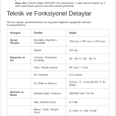
Hazır Set:
Ürünle birlikte 500x500 mm ölçülerinde 1 adet tabak basketi ve 1
adet çatal-kaşık aparatı standart olarak gönderilir.
Teknik ve Fonksiyonel Detaylar
Ürünün altyapı gereksinimlerini ve kapasite bilgilerini aşağıdaki tabloda
inceleyebilirsiniz:
Kategori
Özellik
Değer
Genel
Genişlik x Derinlik x
760 mm x 785 mm x 1470 mm
Ölçüler
Yükseklik
Ağırlık
101 kg
Kapasite ve
Yıkama / Durulama
50 - 58 °C / 80 - 88 °C
Su
Sıcaklığı
Tank / Boyler Hacmi
35 Litre / 7 Litre
Su Tüketimi
2,6 Lt/saat
3/4 inç / 2 - 4 bar (40-50 °C Su
Su Girişi ve Basıncı
Girişi)
Elektrik ve
Elektrik Girişi / Frekans
380/400 Volt / 50 Hz
Motor
Max. Elektrik Gücü
8,7 kW
Motor / Tank / Boyler
0,7 kW / 2,7 kW / 8 kW
Gücü