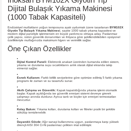
İnoksan BYM102X Giyotin Tip
Dijital Bulaşık Yıkama Makinesi
(1000 Tabak Kapasiteli)
Endüstriyel mutfakların yoğun temposuna ayak uydurmak üzere tasarlanan
BYM102X
Giyotin Tip Bulaşık Yıkama Makinesi
, saatte 1000 tabak yıkama kapasitesi ve
modern dijital paneliyle işletmenizin en büyük yardımcısı olmaya aday. Paslanmaz
çelik yapısı, üstün güvenlik donanımları ve ihtiyaca göre şekillendirilebilen opsiyonel
özellikleriyle mutfağınızda maksimum hijyen ve verimlilik sağlar.
Öne Çıkan Özellikler
Dijital Kontrol Paneli:
Elektronik anakart üzerinden kumanda edilen sistem,
yıkama ve durulama suyu sıcaklıklarını anlık olarak dijital ekranda takip
etmenizi sağlar.
Esnek Kullanım:
Farklı kirlilik seviyelerine göre optimize edilmiş 5 farklı yıkama
programı ile zaman ve su tasarrufu sunar.
Akıllı Çalışma ve Güvenlik:
Kapak kapatıldığında yıkama işlemi otomatik
başlar. Kapak açıldığında ise güvenlik emniyet sistemi devreye girerek
çalışmayı anında durdurur. Ayrıca tank ve boyler için emniyet termostatları
mevcuttur.
Kolay Bakım:
Yıkama kolları, durulama kolları ve filtreler pratik bir şekilde
sökülüp temizlenebilir.
Dayanıklı Gövde:
Ağır sanayi kullanımına uygun, paslanmaya karşı yüksek
dirençli AISI 304 Cr-Ni paslanmaz çelikten imal edilmiştir.