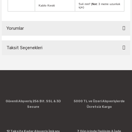
5x4 mm² (
Not:
3 metre uzunluk
Kablo Kesiti
için)
Yorumlar
Taksit Seçenekleri
Bu ürüne ilk yorumu siz yapın!
Yorum Yaz
Güvenli Alışveriş 256 Bit. SSL & 3D
5000 TL ve Üzeri Alışverişlerde
Secure
Ücretsiz Kargo
12 Taksite Kadar Alışveriş İmkanı
7 Gün içinde Değişim & İade