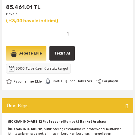
85.461,01 TL
Havale
( %3,00 havale indirimi)
Sepete Ekle
Teklif Al
5000 TL ve üzeri ücretsiz kargo!
Fiyatı Düşünce Haber Ver
Karşılaştır
Ürün Bilgisi
İNOKSAN INO-ABS 12 Profesyonel Kompakt Banket Arabası
İNOKSAN INO-ABS 12
, butik oteller, restoranlar ve profesyonel mutfaklar
için tasarlanmış; yemeklerin ısısını korurken kurumasını engelleyen