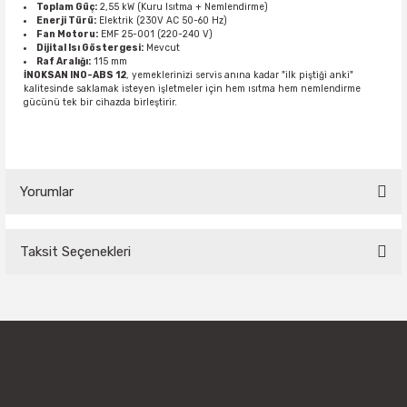
Toplam Güç:
2,55 kW (Kuru Isıtma + Nemlendirme)
Enerji Türü:
Elektrik (230V AC 50-60 Hz)
Fan Motoru:
EMF 25-001 (220-240 V)
Dijital Isı Göstergesi:
Mevcut
Raf Aralığı:
115 mm
İNOKSAN INO-ABS 12
, yemeklerinizi servis anına kadar "ilk piştiği anki"
kalitesinde saklamak isteyen işletmeler için hem ısıtma hem nemlendirme
gücünü tek bir cihazda birleştirir.
Yorumlar
Taksit Seçenekleri
Bu ürüne ilk yorumu siz yapın!
Yorum Yaz