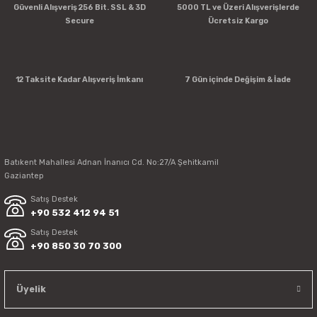
Güvenli Alışveriş 256 Bit. SSL & 3D
5000 TL ve Üzeri Alışverişlerde
Secure
Ücretsiz Kargo
12 Taksite Kadar Alışveriş İmkanı
7 Gün içinde Değişim & İade
Batıkent Mahallesi Adnan İnanıcı Cd. No:27/A Şehitkamil
Gaziantep
Satış Destek
+90 532 412 94 51
Satış Destek
+90 850 30 70 300
Üyelik