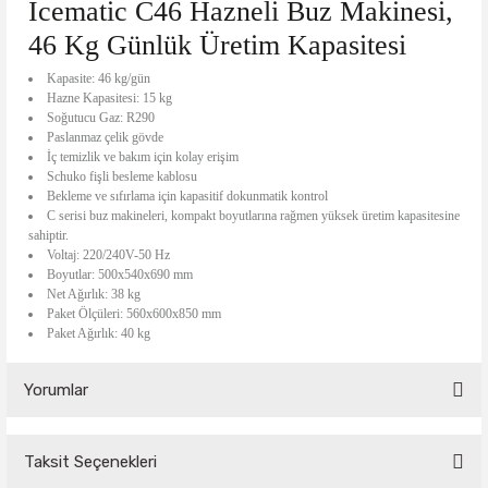
Icematic C46 Hazneli Buz Makinesi,
46 Kg Günlük Üretim Kapasitesi
Kapasite: 46 kg/gün
Hazne Kapasitesi: 15 kg
Soğutucu Gaz: R290
Paslanmaz çelik gövde
İç temizlik ve bakım için kolay erişim
Schuko fişli besleme kablosu
Bekleme ve sıfırlama için kapasitif dokunmatik kontrol
C serisi buz makineleri, kompakt boyutlarına rağmen yüksek üretim kapasitesine
sahiptir.
Voltaj: 220/240V-50 Hz
Boyutlar: 500x540x690 mm
Net Ağırlık: 38 kg
Paket Ölçüleri: 560x600x850 mm
Paket Ağırlık: 40 kg
Yorumlar
Taksit Seçenekleri
Bu ürüne ilk yorumu siz yapın!