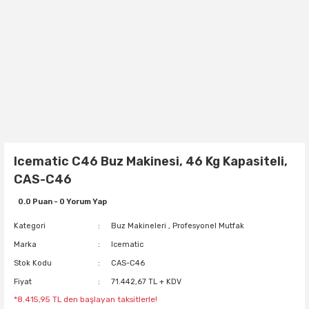
Icematic C46 Buz Makinesi, 46 Kg Kapasiteli,
CAS-C46
0.0 Puan - 0 Yorum Yap
Kategori
Buz Makineleri
,
Profesyonel Mutfak
Marka
Icematic
Stok Kodu
CAS-C46
Fiyat
71.442,67 TL + KDV
*8.415,95 TL den başlayan taksitlerle!