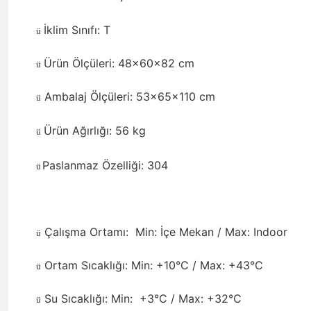
İklim Sınıfı: T
ü
Ürün Ölçüleri: 48x60x82 cm
ü
Ambalaj Ölçüleri: 53x65x110 cm
ü
Ürün Ağırlığı: 56 kg
ü
Paslanmaz Özelliği: 304
ü
Çalışma Ortamı:
Min: İçe Mekan / Max: Indoor
ü
Ortam Sıcaklığı: Min: +10°C / Max: +43°C
ü
Su Sıcaklığı: Min:
+3°C / Max: +32°C
ü