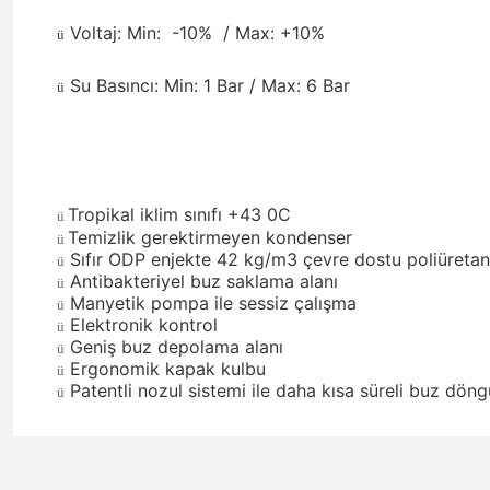
Voltaj: Min:
-10%
/ Max: +10%
ü
Su Basıncı: Min: 1 Bar / Max: 6 Bar
ü
Tropikal iklim sınıfı +43 0C
ü
Temizlik gerektirmeyen kondenser
ü
Sıfır ODP enjekte 42 kg/m3 çevre dostu poliüretan
ü
Antibakteriyel buz saklama alanı
ü
Manyetik pompa ile sessiz çalışma
ü
Elektronik kontrol
ü
Geniş buz depolama alanı
ü
Ergonomik kapak kulbu
ü
Patentli nozul sistemi ile daha kısa süreli buz dön
ü