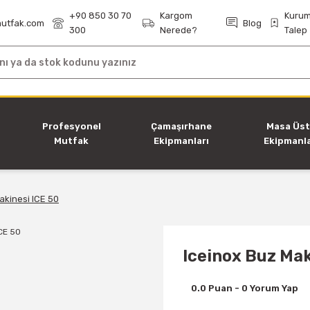
+90 850 30 70
Kargom
Kurum
utfak.com
Blog
300
Nerede?
Talep
i
Profesyonel
Çamaşırhane
Masa Üs
Mutfak
Ekipmanları
Ekipmanla
Ekipmanları
akinesi ICE 50
Iceinox Buz Mak
0.0 Puan - 0 Yorum Yap