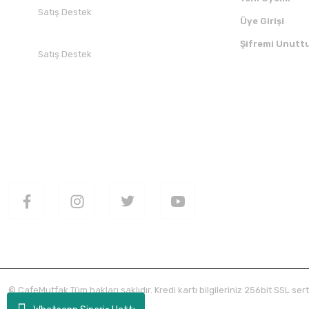
Satış Destek
Üye Girişi
+90 532 412 94 51
Şifremi Unutt
Satış Destek
+90 850 30 70 300
SOSYAL MEDYADA BİZİ TAKİP EDİN
UYGULAMAMI
© CafeMutfak Tüm hakları saklıdır. Kredi kartı bilgileriniz 256bit SSL sert