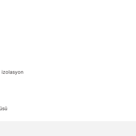
 izolasyon
güsü