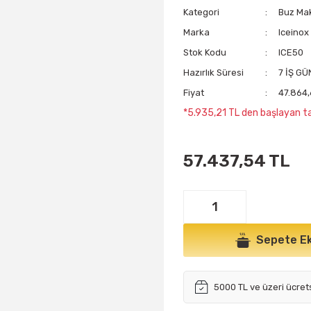
Kategori
Buz Mak
Marka
Iceinox
Stok Kodu
ICE50
Hazırlık Süresi
7 İŞ G
Fiyat
47.864,
*5.935,21 TL den başlayan tak
57.437,54 TL
Sepete Ek
5000 TL ve üzeri ücret