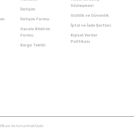
Sözleşmesi
İletişim
Gizlilik ve Güvenlik
um
İletişim Formu
İptal ve İade Şartları
Havale Bildirim
Formu
Kişisel Veriler
Politikası
Kargo Takibi
ZI İNDİRİN
SERTİFİKALAR
ifikası ile korunmaktadır.