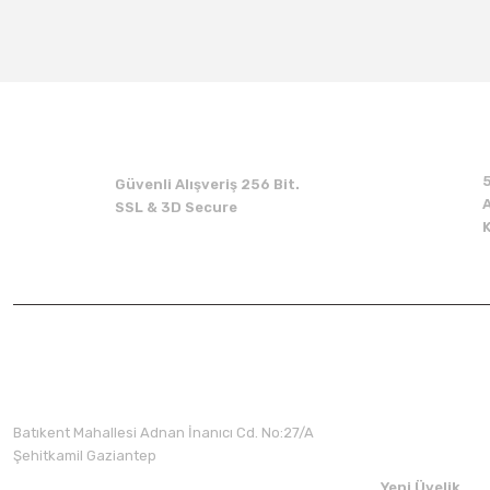
Güvenli Alışveriş 256 Bit.
A
SSL & 3D Secure
Üyelik
Batıkent Mahallesi Adnan İnanıcı Cd. No:27/A
Şehitkamil Gaziantep
Yeni Üyelik