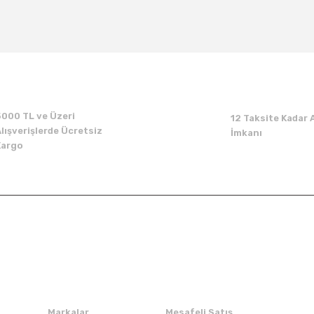
Bu ürüne ilk yorumu siz yapın!
Yorum Yaz
5000 TL ve Üzeri
12 Taksite Kadar A
lışverişlerde Ücretsiz
İmkanı
Kargo
Kurumsal
Alışveriş
Markalar
Mesafeli Satış