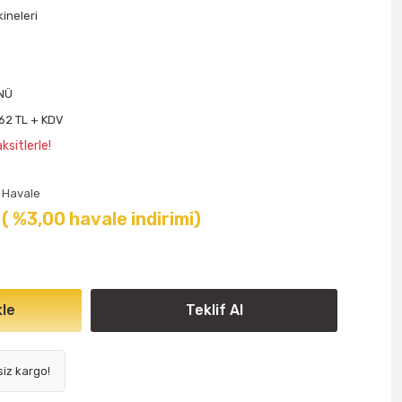
ineleri
ÜNÜ
62 TL + KDV
sitlerle!
Havale
( %3,00 havale indirimi)
le
Teklif Al
siz kargo!