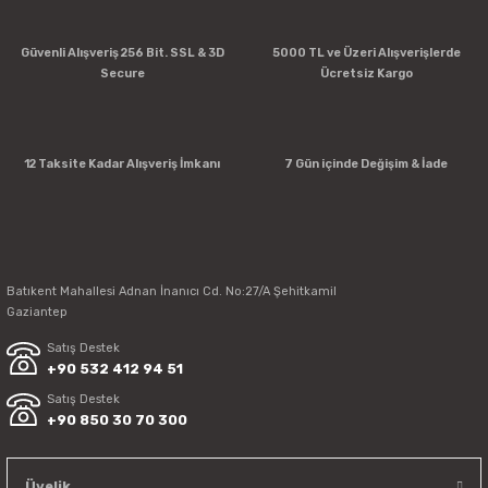
Güvenli Alışveriş 256 Bit. SSL & 3D
5000 TL ve Üzeri Alışverişlerde
Secure
Ücretsiz Kargo
12 Taksite Kadar Alışveriş İmkanı
7 Gün içinde Değişim & İade
Batıkent Mahallesi Adnan İnanıcı Cd. No:27/A Şehitkamil
Gaziantep
Satış Destek
+90 532 412 94 51
Satış Destek
+90 850 30 70 300
Üyelik