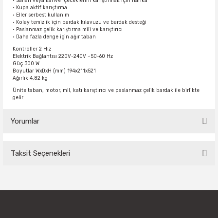
• Salları veya kahve içeceklerini karıştırmak için harika
• Kupa aktif karıştırma
• Eller serbest kullanım
• Kolay temizlik için bardak kılavuzu ve bardak desteği
• Paslanmaz çelik karıştırma mili ve karıştırıcı
• Daha fazla denge için ağır taban
Kontroller 2 Hız
Elektrik Bağlantısı 220V-240V ~50-60 Hz
Güç 300 W
Boyutlar WxDxH (mm) 194x211x521
Ağırlık 4,82 kg
Ünite taban, motor, mil, katı karıştırıcı ve paslanmaz çelik bardak ile birlikte
gelir.
Yorumlar
Taksit Seçenekleri
Bu ürüne ilk yorumu siz yapın!
Yorum Yaz