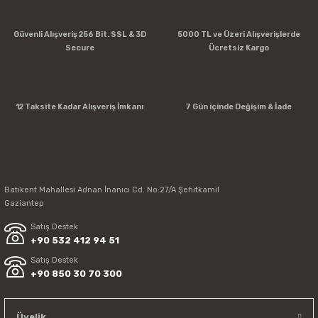
Güvenli Alışveriş 256 Bit. SSL & 3D
5000 TL ve Üzeri Alışverişlerde
Secure
Ücretsiz Kargo
12 Taksite Kadar Alışveriş İmkanı
7 Gün içinde Değişim & İade
Batıkent Mahallesi Adnan İnanıcı Cd. No:27/A Şehitkamil
Gaziantep
Satış Destek
+90 532 412 94 51
Satış Destek
+90 850 30 70 300
Üyelik