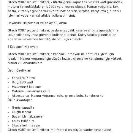
Gtech MXB7 set üstü mikser, 7 litrelik geniş kapasitesi ve 280 watt gücündeki
motoru ile mutfaktaki en büyük yardımcınız olacak. Hamur yoğurma, kek,
pasta, kurabiye gibi hamur işlerini hazırlarken, çırpma, karıştırma gibi farklı
işlemleri yaparken rahatlıkla kullanabilirsiniz.
Dayanıklı Malzemeler ve Kolay Kullanım
Gtech MXB7 set üstü mikser, paslanmaz çelik kase ve çırpma aparatları ile
uzun yıllar boyunca güvenle kullanabilirsiniz. Kolay takılıp çıkarılabilen
aparatları sayesinde temizliği de oldukça kolaydır.
6 Kademeli Hız Ayarı
Gtech MXB7 set üstü mikser, 6 kademeli hız ayarı ile her türlü işlem için
idealdir. Hamur yoğurma için düşük hızları, çırpma ve karıştırma için yüksek
hızları kullanabilirsiniz.
Ürün Özellikleri
Kapasite: 7 litre
Güç: 280 watt
Hız ayarı: 6 kademeli
Materyal: Paslanmaz çelik
Aksesuarlar: Hamur yoğurma kolu, çırpma kolu, karıştırıcı kol
Ürün Avantajları
Geniş kapasite
Güçlü motor
Dayanıklı malzemeler
Kolay kullanım
6 kademeli hız ayarı
Gtech MXB7 set üstü mikser, mutfaktaki en büyük yardımcınız olacak.