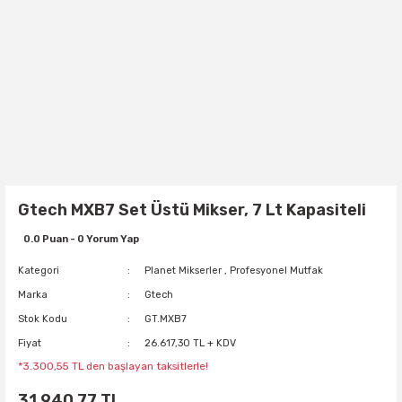
Gtech MXB7 Set Üstü Mikser, 7 Lt Kapasiteli
0.0 Puan - 0 Yorum Yap
Kategori
Planet Mikserler
,
Profesyonel Mutfak
Marka
Gtech
Stok Kodu
GT.MXB7
Fiyat
26.617,30 TL + KDV
*3.300,55 TL den başlayan taksitlerle!
31.940,77 TL