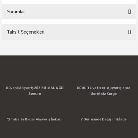
Yorumlar
Taksit Seçenekleri
Bu ürüne ilk yorumu siz yapın!
Yorum Yaz
Güvenli Alışveriş 256 Bit. SSL & 3D
5000 TL ve Üzeri Alışverişlerde
Secure
Ücretsiz Kargo
12 Taksite Kadar Alışveriş İmkanı
7 Gün içinde Değişim & İade