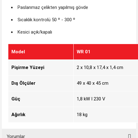
Paslanmaz çelikten yapılmış gövde
Sıcaklık kontrolü 50 º - 300 º
Kesici açık/kapalı
Model
WR 01
Pişirme Yüzeyi
2 x 10,8 x 17,4 x 1,4 cm
Dış Ölçüler
49 x 40 x 45 cm
Güç
1,8 kW I 230 V
Ağırlık
18 kg
Yorumlar