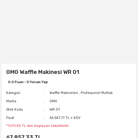
GMG Waffle Makinesi WR 01
0.0 Puan - 0 Yorum Yap
Kategori
Waffle Makineleri
,
Profesyonel Mutfak
Marka
GMG
Stok Kodu
WR 01
Fiyat
56.547,77 TL + KDV
*7.011,92 TL den başlayan taksitlerle!
67.857,33 TL