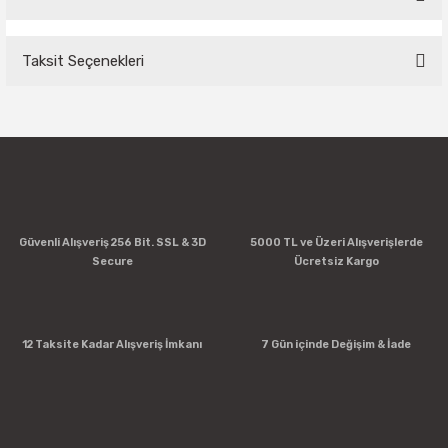
Taksit Seçenekleri
Bu ürüne ilk yorumu siz yapın!
Yorum Yaz
Güvenli Alışveriş 256 Bit. SSL & 3D
5000 TL ve Üzeri Alışverişlerde
Secure
Ücretsiz Kargo
12 Taksite Kadar Alışveriş İmkanı
7 Gün içinde Değişim & İade