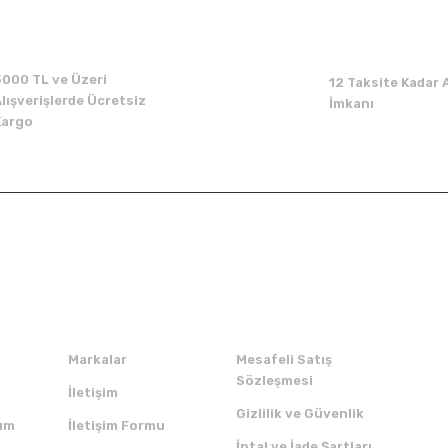
Yorum Yaz
5000 TL ve Üzeri
12 Taksite Kadar A
lışverişlerde Ücretsiz
İmkanı
Kargo
Kurumsal
Alışveriş
Markalar
Mesafeli Satış
Sözleşmesi
İletişim
Gizlilik ve Güvenlik
um
İletişim Formu
İptal ve İade Şartları