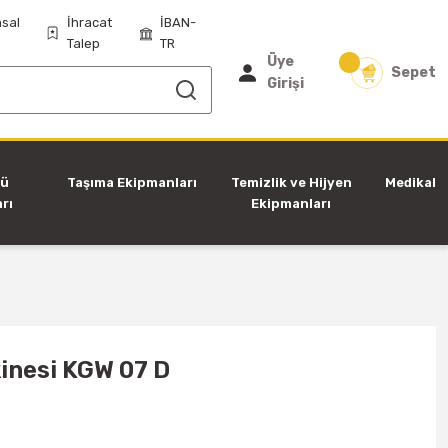
sal
İhracat
İBAN-
Talep
TR
Üye
Sepet
Girişi
tü
Taşıma Ekipmanları
Temizlik ve Hijyen
Medikal
rı
Ekipmanları
inesi KGW 07 D