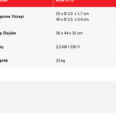
odel
KGW 07 D
25 x Ø 3,5 x 1,7 cm
işirme Yüzeyi
45 x Ø 3,5 x 3,4 cm
ş Ölçüler
30 x 44 x 32 cm
üç
2,2 kW I 230 V
ırlık
25 kg
Bu ürüne ilk yorumu siz yapın!