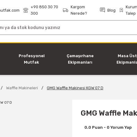
+90 850 30 70
Kargom
Kurum
utfak.com
Blog
300
Nerede?
Talep
i
Profesyonel
Çamaşırhane
Masa Üs
Mutfak
Ekipmanları
Ekipmanla
Ekipmanları
Waffle Makineleri
GMG Waffle Makinesi KGW 07 D
GMG Waffle Mak
0.0 Puan - 0 Yorum Yap