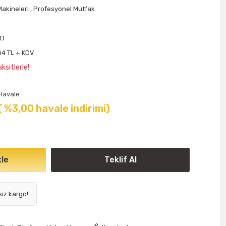
Makineleri
,
Profesyonel Mutfak
 D
84 TL + KDV
ksitlerle!
Havale
( %3,00 havale indirimi)
le
Teklif Al
siz kargo!