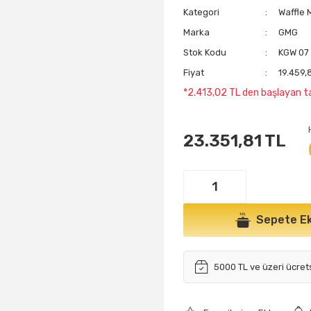
Kategori
Waffle 
Marka
GMG
Stok Kodu
KGW 07
Fiyat
19.459,
*2.413,02 TL den başlayan ta
23.351,81 TL
Sepete Ek
5000 TL ve üzeri ücret