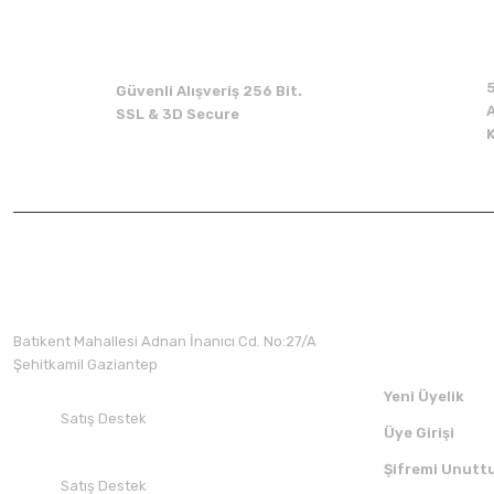
Güvenli Alışveriş 256 Bit.
A
SSL & 3D Secure
Üyelik
Batıkent Mahallesi Adnan İnanıcı Cd. No:27/A
Şehitkamil Gaziantep
Yeni Üyelik
Satış Destek
Üye Girişi
+90 532 412 94 51
Şifremi Unutt
Satış Destek