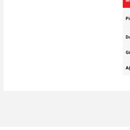
M
P
Dı
G
Ağ