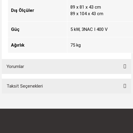
89 x 81 x 43 cm
Dış Ölçüler
89 x 104 x 43 cm
Güç
5 kW, 3NAC I 400 V
Ağırlık
75 kg
Yorumlar
Taksit Seçenekleri
Bu ürüne ilk yorumu siz yapın!
Yorum Yaz