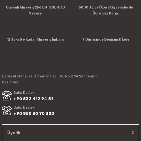
Güvenli Alışveriş 256 Bit. SSL & 3D
5000 TL ve Üzeri Alışverişlerde
Secure
Ücretsiz Kargo
12 Taksite Kadar Alışveriş İmkanı
7 Gün içinde Değişim & İade
Batıkent Mahallesi Adnan İnanıcı Cd. No:27/A Şehitkamil
Gaziantep
Satış Destek
+90 532 412 94 51
Satış Destek
+90 850 30 70 300
Üyelik