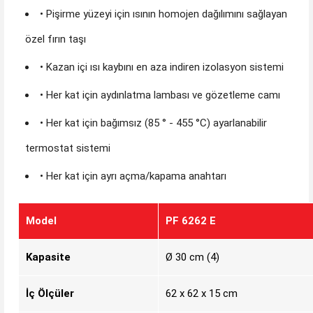
• Pişirme yüzeyi için ısının homojen dağılımını sağlayan
özel fırın taşı
• Kazan içi ısı kaybını en aza indiren izolasyon sistemi
• Her kat için aydınlatma lambası ve gözetleme camı
• Her kat için bağımsız (85 ° - 455 °C) ayarlanabilir
termostat sistemi
• Her kat için ayrı açma/kapama anahtarı
Model
PF 6262 E
Kapasite
Ø 30 cm (4)
İç Ölçüler
62 x 62 x 15 cm