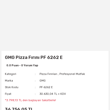
GMG Pizza Fırını PF 6262 E
0.0 Puan - 0 Yorum Yap
Kategori
Pizza Fırınları
,
Profesyonel Mutfak
Marka
GMG
Stok Kodu
PF 6262 E
Fiyat
30.630,04 TL + KDV
*3.798,13 TL den başlayan taksitlerle!
36.756,05 TL