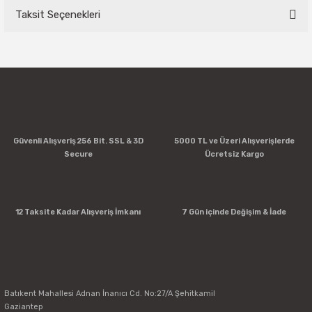
Taksit Seçenekleri
Bu ürüne ilk yorumu siz yapın!
Yorum Yaz
Güvenli Alışveriş 256 Bit. SSL & 3D
5000 TL ve Üzeri Alışverişlerde
Secure
Ücretsiz Kargo
12 Taksite Kadar Alışveriş İmkanı
7 Gün içinde Değişim & İade
Batıkent Mahallesi Adnan İnanıcı Cd. No:27/A Şehitkamil
Gaziantep