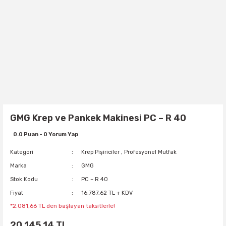
GMG Krep ve Pankek Makinesi PC – R 40
0.0 Puan - 0 Yorum Yap
Kategori
Krep Pişiriciler
,
Profesyonel Mutfak
Marka
GMG
Stok Kodu
PC – R 40
Fiyat
16.787,62 TL + KDV
*2.081,66 TL den başlayan taksitlerle!
20.145,14 TL