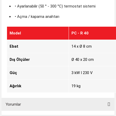
• Ayarlanabilir (50 ° - 300 °C) termostat sistemi
• Açma / kapama anahtarı
Model
PC - R 40
Ebat
14 x Ø 8 cm
Dış Ölçüler
Ø 40 x 20 cm
Güç
3 kW I 230 V
Ağırlık
19 kg
Yorumlar