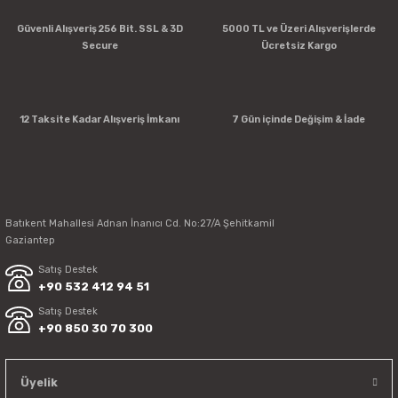
Güvenli Alışveriş 256 Bit. SSL & 3D
5000 TL ve Üzeri Alışverişlerde
Secure
Ücretsiz Kargo
12 Taksite Kadar Alışveriş İmkanı
7 Gün içinde Değişim & İade
Batıkent Mahallesi Adnan İnanıcı Cd. No:27/A Şehitkamil
Gaziantep
Satış Destek
+90 532 412 94 51
Satış Destek
+90 850 30 70 300
Üyelik