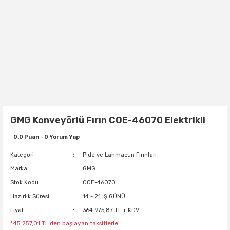
GMG Konveyörlü Fırın COE-46070 Elektrikli
0.0 Puan - 0 Yorum Yap
Kategori
Pide ve Lahmacun Fırınları
Marka
GMG
Stok Kodu
COE-46070
Hazırlık Süresi
14 - 21 İŞ GÜNÜ
Fiyat
364.975,87 TL + KDV
*45.257,01 TL den başlayan taksitlerle!