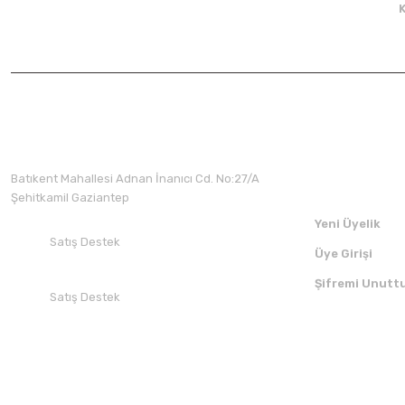
Üyelik
Batıkent Mahallesi Adnan İnanıcı Cd. No:27/A
Şehitkamil Gaziantep
Yeni Üyelik
Satış Destek
Üye Girişi
+90 532 412 94 51
Şifremi Unutt
Satış Destek
+90 850 30 70 300