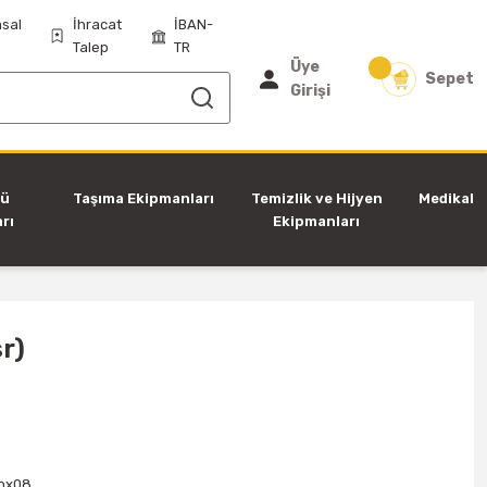
sal
İhracat
İBAN-
Talep
TR
Üye
Sepet
Girişi
tü
Taşıma Ekipmanları
Temizlik ve Hijyen
Medikal
rı
Ekipmanları
r)
nx08