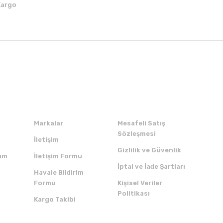
Kargo
Kurumsal
Alışveriş
Markalar
Mesafeli Satış
Sözleşmesi
İletişim
Gizlilik ve Güvenlik
um
İletişim Formu
İptal ve İade Şartları
Havale Bildirim
Formu
Kişisel Veriler
Politikası
Kargo Takibi