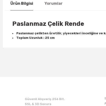
Ürün Bilgisi
Yorumlar
Paslanmaz Çelik Rende
Paslanmaz çelikten üretilir, yiyecekleri inceliğine ve k
Toplam Uzunluk : 25 cm
Güvenli Alışveriş 256 Bit.
A
SSL & 3D Secure