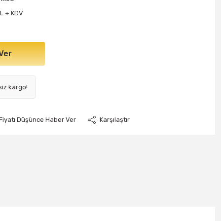
TL + KDV
Ver
siz kargo!
Fiyatı Düşünce Haber Ver
Karşılaştır