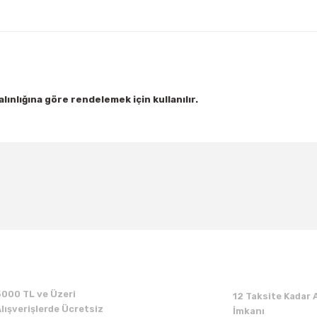
alınlığına göre rendelemek için kullanılır.
Bu ürüne ilk yorumu siz yapın!
Yorum Yaz
5000 TL ve Üzeri
12 Taksite Kadar A
lışverişlerde Ücretsiz
İmkanı