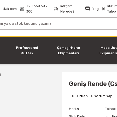
+90 850 30 70
Kargom
Kurum
utfak.com
Blog
300
Nerede?
Talep
i
Profesyonel
Çamaşırhane
Masa Üs
Mutfak
Ekipmanları
Ekipmanla
Ekipmanları
Geniş Rende (Cs
0.0 Puan - 0 Yorum Yap
Marka
Epinox
Stok Kodu
cm_Ep