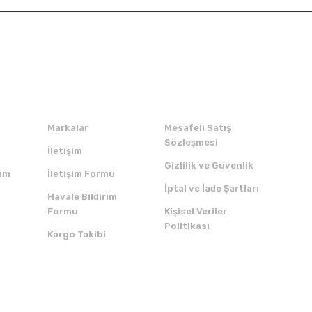
Kurumsal
Alışveriş
Markalar
Mesafeli Satış
Sözleşmesi
İletişim
Gizlilik ve Güvenlik
um
İletişim Formu
İptal ve İade Şartları
Havale Bildirim
Formu
Kişisel Veriler
Politikası
Kargo Takibi
ZI İNDİRİN
SERTİFİKALAR