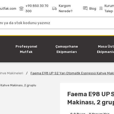
+90 850 30 70
Kargom
Kurum
utfak.com
Blog
300
Nerede?
Talep
i
Profesyonel
Çamaşırhane
Masa Üs
Mutfak
Ekipmanları
Ekipmanla
Ekipmanları
hve Makineleri
Faema E98 UP S2 Yarı Otomatik Espresso Kahve Makin
Faema E98 UP S
Makinası, 2 gru