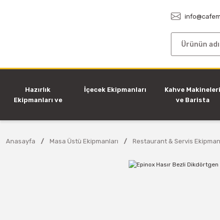
info@cafem
Hazırlık
İçecek Ekipmanları
Kahve Makineler
Ekipmanları ve
ve Barista
Makineleri
Ekipmanları
Anasayfa
Masa Üstü Ekipmanları
Restaurant & Servis Ekipman