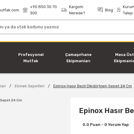
+90 850 30 70
Kargom
Kurum
utfak.com
Blog
300
Nerede?
Talep
i
Profesyonel
Çamaşırhane
Masa Üs
Mutfak
Ekipmanları
Ekipmanla
Ekipmanları
ları
Ekmek Sepetleri
Epinox Hasır Bezli Dikdörtgen Sepet 24 Cm
Epinox Hasır B
0.0 Puan - 0 Yorum Yap