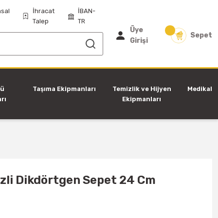
sal
İhracat
İBAN-
Talep
TR
Üye
Sepet
Girişi
tü
Taşıma Ekipmanları
Temizlik ve Hijyen
Medikal
rı
Ekipmanları
ezli Dikdörtgen Sepet 24 Cm