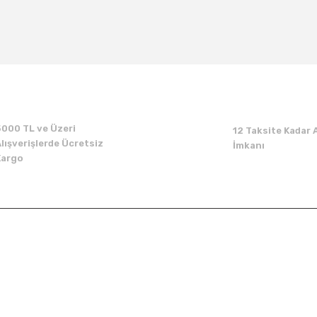
Bu ürüne ilk yorumu siz yapın!
Yorum Yaz
5000 TL ve Üzeri
12 Taksite Kadar A
lışverişlerde Ücretsiz
İmkanı
Kargo
Kurumsal
Alışveriş