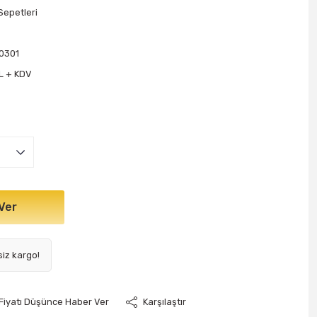
Sepetleri
0301
L + KDV
Ver
siz kargo!
Fiyatı Düşünce Haber Ver
Karşılaştır