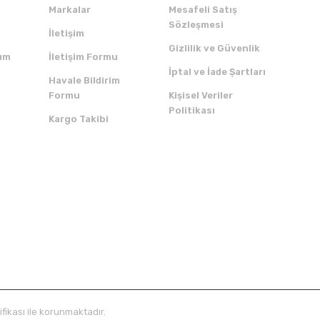
Markalar
Mesafeli Satış
Sözleşmesi
İletişim
Gizlilik ve Güvenlik
um
İletişim Formu
İptal ve İade Şartları
Havale Bildirim
Formu
Kişisel Veriler
Politikası
Kargo Takibi
ZI İNDİRİN
SERTİFİKALAR
ifikası ile korunmaktadır.