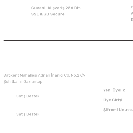
Güvenli Alışveriş 256 Bit.
A
SSL & 3D Secure
Üyelik
Batıkent Mahallesi Adnan İnanıcı Cd. No:27/A
Şehitkamil Gaziantep
Yeni Üyelik
Satış Destek
Üye Girişi
+90 532 412 94 51
Şifremi Unutt
Satış Destek
+90 850 30 70 300