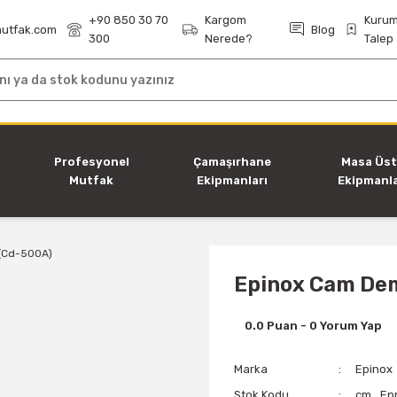
+90 850 30 70
Kargom
Kurum
utfak.com
Blog
300
Nerede?
Talep
i
Profesyonel
Çamaşırhane
Masa Üs
Mutfak
Ekipmanları
Ekipmanla
Ekipmanları
Epinox Cam Dem
0.0 Puan - 0 Yorum Yap
Marka
Epinox
Stok Kodu
cm_Ep