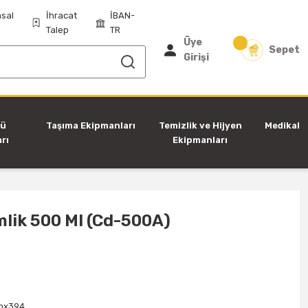
sal
İhracat
İBAN-
Talep
TR
Üye
Sepet
Girişi
tü
Taşıma Ekipmanları
Temizlik ve Hijyen
Medikal
rı
Ekipmanları
lik 500 Ml (Cd-500A)
nx394