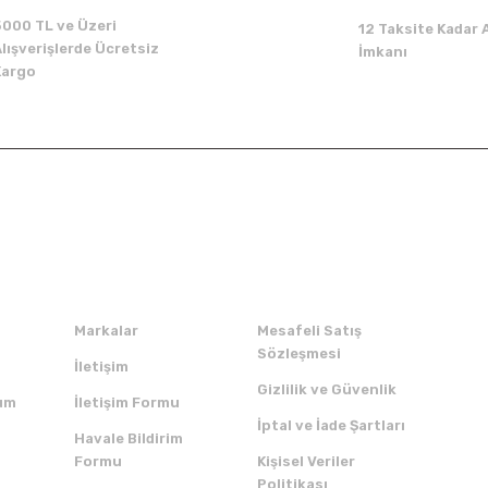
5000 TL ve Üzeri
12 Taksite Kadar A
lışverişlerde Ücretsiz
İmkanı
Kargo
Kurumsal
Alışveriş
Markalar
Mesafeli Satış
Sözleşmesi
İletişim
Gizlilik ve Güvenlik
um
İletişim Formu
İptal ve İade Şartları
Havale Bildirim
Formu
Kişisel Veriler
Politikası