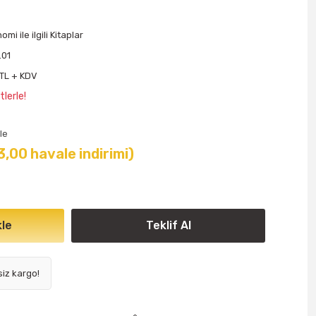
mi ile ilgili Kitaplar
.01
 TL + KDV
lerle!
le
3,00 havale indirimi)
le
Teklif Al
siz kargo!