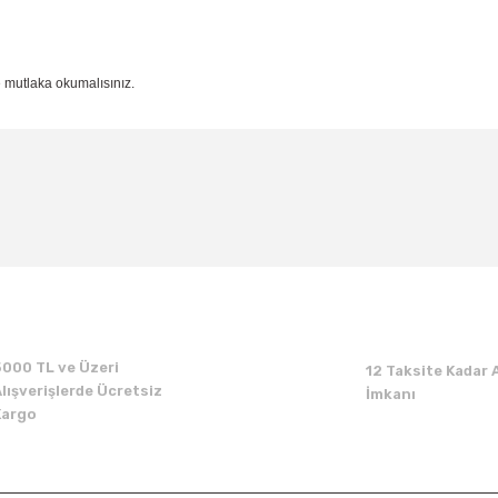
e mutlaka okumalısınız.
k yararlı bilgiler var.
5000 TL ve Üzeri
12 Taksite Kadar A
lışverişlerde Ücretsiz
İmkanı
Kargo
töründe ciddi derecede bilgi eksikliği ve kirliliği mevcut. Bence bu sektörde çal