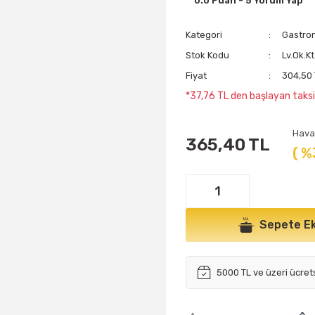
0.0 Puan - 5 Yorum Yap
Kategori
Gastrono
Stok Kodu
Lv.Ok.Kt
Fiyat
304,50
*37,76 TL den başlayan taksit
Hava
365,40 TL
( %
Sepete Ek
5000 TL ve üzeri ücret