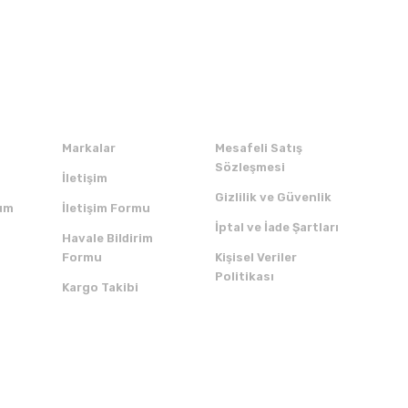
Kurumsal
Alışveriş
Markalar
Mesafeli Satış
Sözleşmesi
İletişim
Gizlilik ve Güvenlik
um
İletişim Formu
İptal ve İade Şartları
Havale Bildirim
Formu
Kişisel Veriler
Politikası
Kargo Takibi
ZI İNDİRİN
SERTİFİKALAR