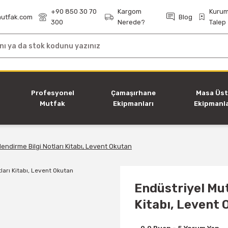
+90 850 30 70
Kargom
Kurum
utfak.com
Blog
300
Nerede?
Talep
i
Profesyonel
Çamaşırhane
Masa Üs
Mutfak
Ekipmanları
Ekipmanla
Ekipmanları
endirme Bilgi Notları Kitabı, Levent Okutan
Endüstriyel Mut
Kitabı, Levent