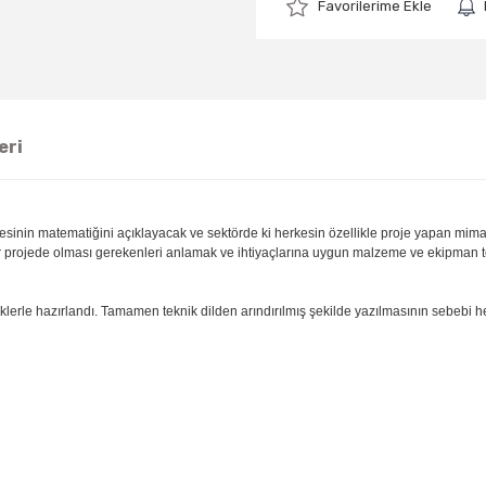
eri
inin matematiğini açıklayacak ve sektörde ki herkesin özellikle proje yapan mimari
bir projede olması gerekenleri anlamak ve ihtiyaçlarına uygun malzeme ve ekipman t
rle hazırlandı. Tamamen teknik dilden arındırılmış şekilde yazılmasının sebebi herk