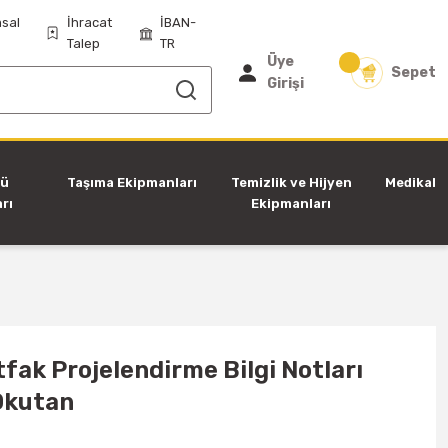
sal
İhracat
İBAN-
Talep
TR
Üye
Sepet
Girişi
tü
Taşıma Ekipmanları
Temizlik ve Hijyen
Medikal
rı
Ekipmanları
fak Projelendirme Bilgi Notları
 Okutan