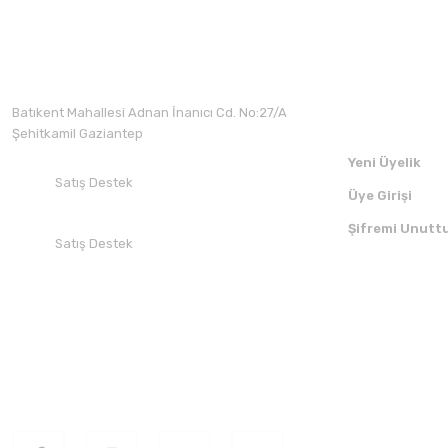
Yorum Yaz
Üyelik
Batıkent Mahallesi Adnan İnanıcı Cd. No:27/A
Şehitkamil Gaziantep
Yeni Üyelik
Satış Destek
Üye Girişi
+90 532 412 94 51
Şifremi Unutt
Satış Destek
+90 850 30 70 300
SOSYAL MEDYADA BİZİ TAKİP EDİN
UYGULAMAMI