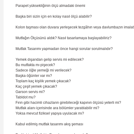
Parapet yüksekliğinin ölçü almadaki önemi
Başka biri sizin için en kolay nasıl ölçü alabilir?
Kolon taşması olan duvara yerleşecek tezgâhın veya davlumbazın imalat 
Mutfağın Ölçüsünü aldık? Nasıl tasarlamaya başlayabiliriz?
Mutfak Tasarımı yapmadan önce hangi sorular sorulmalıdır?
Yemek dışarıdan gelip servis mi edilecek?
Bu mutfakta mı pişecek?
Sadece öğle yemeği mi verilecek?
Başka öğünler var mı?
Toplam kaç kişilik yemek çıkacak?
Kaç çeşit yemek çıkacak?
Garson servis mi?
Tabldot mu?
Fırın gibi hacimli cihazların girebileceği kapının ölçüsü yeterli mi?
Mutfak alanı içerisinde ara bölümler yaratılabilir mi?
Yoksa mevcut fiziksel yapıya uyulacak mı?
Kabul edilmiş mutfak tasarımı akış şeması