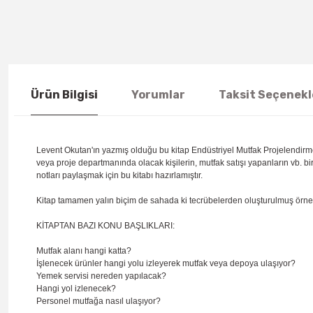
Ürün Bilgisi
Yorumlar
Taksit Seçenekl
Levent Okutan'ın yazmış olduğu bu kitap Endüstriyel Mutfak Projelendirmes
veya proje departmanında olacak kişilerin, mutfak satışı yapanların vb. 
notları paylaşmak için bu kitabı hazırlamıştır.
Kitap tamamen yalın biçim de sahada ki tecrübelerden oluşturulmuş örnekle
KİTAPTAN BAZI KONU BAŞLIKLARI:
Mutfak alanı hangi katta?
İşlenecek ürünler hangi yolu izleyerek mutfak veya depoya ulaşıyor?
Yemek servisi nereden yapılacak?
Hangi yol izlenecek?
Personel mutfağa nasıl ulaşıyor?