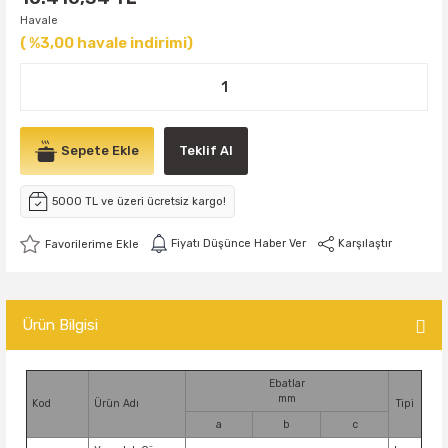
Havale
( %3,00 havale indirimi)
Sepete Ekle
Teklif Al
5000 TL ve üzeri ücretsiz kargo!
Fiyatı Düşünce Haber Ver
Karşılaştır
Ürün Bilgisi
Ebatlar
mm
Kod
Ürün Adı
Tipi
a
b
c