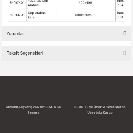
Yuvarlak Çöp
Inox
EMP.CY.01
400x400
Arabası
304
Çöp Arabası
Inox
EMP.CK.01
500x550x500
Kare
304
Yorumlar
Taksit Seçenekleri
Bu ürüne ilk yorumu siz yapın!
Yorum Yaz
Güvenli Alışveriş 256 Bit. SSL & 3D
5000 TL ve Üzeri Alışverişlerde
Secure
Ücretsiz Kargo