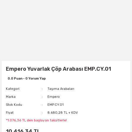
Empero Yuvarlak Çöp Arabası EMP.CY.01
0.0 Puan - 0 Yorum Yap
Kategori
Taşıma Arabaları
Marka
Empero
Stok Kodu
EMP.CY.01
Fiyat
8.680,28 TL + KDV
*1.076,36 TL den başlayan taksitlerle!
10.416,34 TL