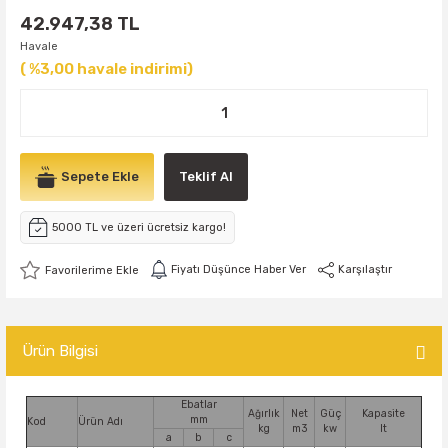
42.947,38 TL
Havale
( %3,00 havale indirimi)
Sepete Ekle
Teklif Al
5000 TL ve üzeri ücretsiz kargo!
Fiyatı Düşünce Haber Ver
Karşılaştır
Ürün Bilgisi
Ebatlar
Ağırlık
Net
Güç
Kapasite
mm
Kod
Ürün Adı
kg
m3
kw
lt
a
b
c