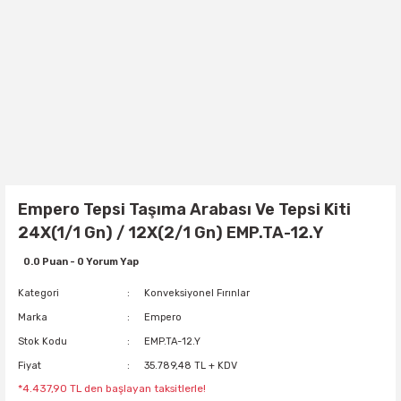
Empero Tepsi Taşıma Arabası Ve Tepsi Kiti
24X(1/1 Gn) / 12X(2/1 Gn) EMP.TA-12.Y
0.0 Puan - 0 Yorum Yap
Kategori
Konveksiyonel Fırınlar
Marka
Empero
Stok Kodu
EMP.TA-12.Y
Fiyat
35.789,48 TL + KDV
*4.437,90 TL den başlayan taksitlerle!