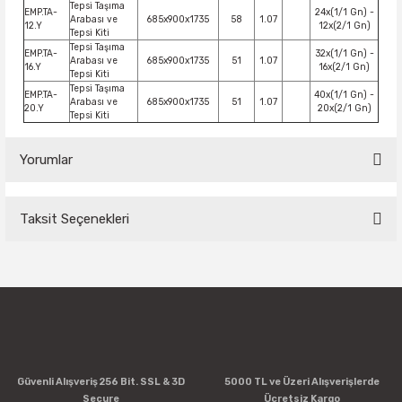
Tepsi Taşıma
EMP.TA-
24x(1/1 Gn) -
Arabası ve
685x900x1735
58
1.07
12.Y
12x(2/1 Gn)
Tepsi Kiti
Tepsi Taşıma
EMP.TA-
32x(1/1 Gn) -
Arabası ve
685x900x1735
51
1.07
16.Y
16x(2/1 Gn)
Tepsi Kiti
Tepsi Taşıma
EMP.TA-
40x(1/1 Gn) -
Arabası ve
685x900x1735
51
1.07
20.Y
20x(2/1 Gn)
Tepsi Kiti
Yorumlar
Taksit Seçenekleri
Bu ürüne ilk yorumu siz yapın!
Yorum Yaz
Güvenli Alışveriş 256 Bit. SSL & 3D
5000 TL ve Üzeri Alışverişlerde
Secure
Ücretsiz Kargo